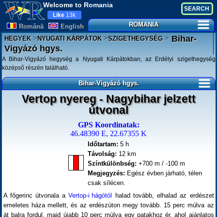
Welcome to Romania
Like
13k
ROMANIA
Românã
English
>
>
>
Bihar-
HEGYEK
NYUGATI KÁRPÁTOK
SZIGETHEGYSÉG
Vigyázó hgys.
A Bihar-Vigyázó hegység a Nyugati Kárpátokban, az Erdélyi szigethegység
középső részén található.
Bihar-Vigyázó hgys.
Vertop nyereg - Nagybihar jelzett
útvonal
GPS Koordinatak:
46.48390 E, 22.67355 K
Időtartam:
5 h
Távolság:
12 km
Színtkülönbség:
+700 m / -100 m
Megjegyzés:
Egész évben járható, télen
csak sílécen.
A főgerinc útvonala a
Vertop-i hágótól
halad tovább, elhalad az erdészet
emeletes háza mellett, és az erdészúton megy tovább. 15 perc múlva az
át balra fordul, majd újabb 10 perc múlva egy patakhoz ér, ahol ajánlatos