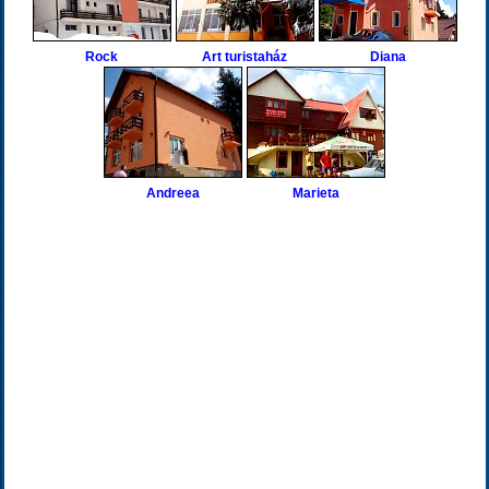
Rock
Art turistaház
Diana
Andreea
Marieta