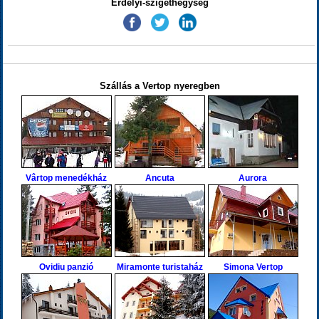
Erdélyi-szigethegység
Szállás a Vertop nyeregben
Vârtop menedékház
Ancuta
Aurora
Ovidiu panzió
Miramonte turistaház
Simona Vertop