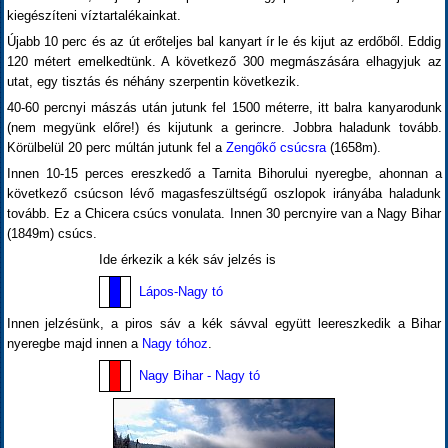
kiegészíteni víztartalékainkat.
Újabb 10 perc és az út erőteljes bal kanyart ír le és kijut az erdőből. Eddig
120 métert emelkedtünk. A következő 300 megmászására elhagyjuk az
utat, egy tisztás és néhány szerpentin következik.
40-60 percnyi mászás után jutunk fel 1500 méterre, itt balra kanyarodunk
(nem megyünk előre!) és kijutunk a gerincre. Jobbra haladunk tovább.
Körülbelül 20 perc múltán jutunk fel a
Zengőkő csúcsra
(1658m).
Innen 10-15 perces ereszkedő a Tarnita Bihorului nyeregbe, ahonnan a
következő csúcson lévő magasfeszültségű oszlopok irányába haladunk
tovább. Ez a Chicera csúcs vonulata. Innen 30 percnyire van a Nagy Bihar
(1849m) csúcs.
Ide érkezik a kék sáv jelzés is
Lápos-Nagy tó
Innen jelzésünk, a piros sáv a kék sávval együtt leereszkedik a Bihar
nyeregbe majd innen a
Nagy tóhoz
.
Nagy Bihar - Nagy tó