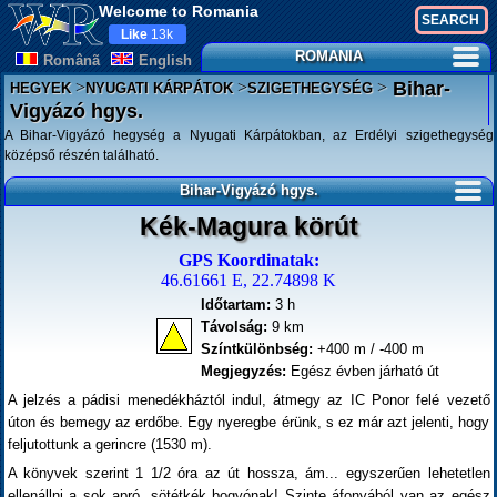
Welcome to Romania
Like
13k
ROMANIA
Românã
English
>
>
>
Bihar-
HEGYEK
NYUGATI KÁRPÁTOK
SZIGETHEGYSÉG
Vigyázó hgys.
A Bihar-Vigyázó hegység a Nyugati Kárpátokban, az Erdélyi szigethegység
középső részén található.
Bihar-Vigyázó hgys.
Kék-Magura körút
GPS Koordinatak:
46.61661 E, 22.74898 K
Időtartam:
3 h
Távolság:
9 km
Színtkülönbség:
+400 m / -400 m
Megjegyzés:
Egész évben járható út
A jelzés a pádisi menedékháztól indul, átmegy az IC Ponor felé vezető
úton és bemegy az erdőbe. Egy nyeregbe érünk, s ez már azt jelenti, hogy
feljutottunk a gerincre (1530 m).
A könyvek szerint 1 1/2 óra az út hossza, ám... egyszerűen lehetetlen
ellenállni a sok apró, sötétkék bogyónak! Szinte áfonyából van az egész