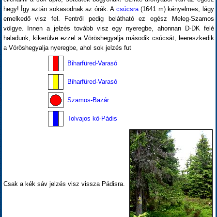
hegy! Így aztán sokasodnak az órák. A
csúcsra
(1641 m) kényelmes, lágy
emelkedő visz fel. Fentről pedig belátható ez egész Meleg-Szamos
völgye. Innen a jelzés tovább visz egy nyeregbe, ahonnan D-DK felé
haladunk, kikerülve ezzel a Vöröshegyalja második csúcsát, leereszkedik
a Vöröshegyalja nyeregbe, ahol sok jelzés fut
Biharfüred-Varasó
Biharfüred-Varasó
Szamos-Bazár
Tolvajos kő-Pádis
Csak a kék sáv jelzés visz vissza Pádisra.