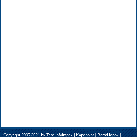
|
|
Copyright 2005-2021 by Teta Infoimpex |
Kapcsolat
Baráti lapok