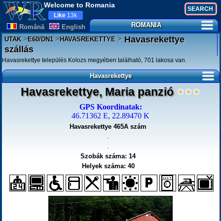
Welcome to Romania
Like
13k
ROMANIA
Românã
English
>
>
>
Havasrekettye
UTAK
E60/DN1
HAVASREKETTYE
szállás
Havasrekettye település Kolozs megyében található, 701 lakosa van.
Havasrekettye
Havasrekettye, Maria panzió
GPS Koordinatak:
46.71362 E, 22.89470 K
Havasrekettye 465A szám
.
.
Szobák száma: 14
Helyek száma: 40