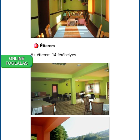
Étterem
Az étterem 14 férőhelyes
ONLINE
FOGLALÁS