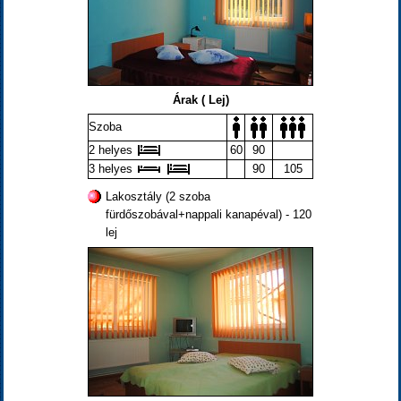
Árak ( Lej)
Szoba
2 helyes
60
90
3 helyes
90
105
Lakosztály (2 szoba
fürdőszobával+nappali kanapéval) - 120
lej