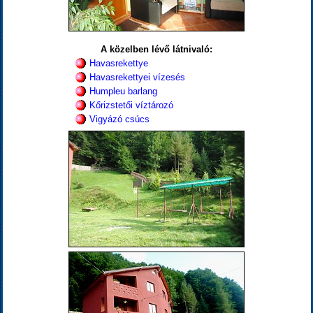
A közelben lévő látnivaló:
Havasrekettye
Havasrekettyei vízesés
Humpleu barlang
Kőrizstetői víztározó
Vigyázó csúcs