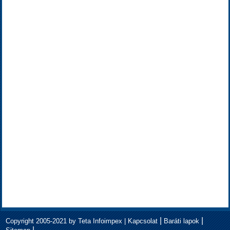
|
|
Copyright 2005-2021 by Teta Infoimpex |
Kapcsolat
Baráti lapok
|