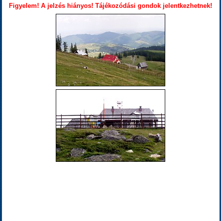
Figyelem! A jelzés hiányos! Tájékozódási gondok jelentkezhetnek!