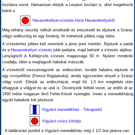
tisztásra vezet. Hamarosan elérjük a Lespezi tisztást is, ahol megérkezik
balról a
Havasrekettyei-vízesés körút Havasrekettyéről
Még néhány veszély nélküli emelkedő és ereszkedő és eljutunk a Száraz
völgyi erdészútig és egy forrásig. Itt mehetünk jobbra vagy balra.
A vízeséshez jobbra kell mennünk a piros pont mentén. Átjutunk a patak
és a
Havasrekettyei vízesés
jobb partjára, majd leérünk a vízesés aljához.
Lenyűgöző! A Kétlépcsős vízesés magassága 50 m. Nyáron mindenki
csodálja, télen a megfagyott habokat másszák.
A vízeséstől visszamegyünk az erdészúton, tovább haladva eljutunk el
egy víznyelőhöz (Firezul Rogojanului), amely egyszerűen elnyeli a Száraz
völgy vizét. Elérjük az erdészházat, majd kb. 1,5 km megtétele után
elhagyjuk a völgyet és az utat is. Ösvényünk felfelé vezet, az erdőn át az
1450 méter magasan lévő Fehér-Kövek nyeregbe. Innen a menedékházig
együtt haladunk két jelzéssel.
Vigyázó menedékház - Tolvajoskő
Vigyázó csúcs körútja
A találkozási ponttól a Vigyázó menedékház még 1 1/2 órai járásra van.