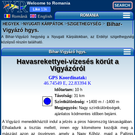
Welcome to Romania
Like
13k
ROMANIA
Românã
English
>
>
>
Bihar-
HEGYEK
NYUGATI KÁRPÁTOK
SZIGETHEGYSÉG
Vigyázó hgys.
A Bihar-Vigyázó hegység a Nyugati Kárpátokban, az Erdélyi szigethegység
középső részén található.
Bihar-Vigyázó hgys.
Havasrekettyei-vízesés körút a
Vigyázóról
GPS Koordinatak:
46.74549 E, 22.83394 K
Időtartam:
10 h
Távolság:
31 km
Színtkülönbség:
+1400 m / -1400 m
Megjegyzés:
Nagy színtkülönbségek,
ajánlatos ködmentes időben bejárni.
A Vigyázó menedékháztól indul a jelzés a piros háromszög társaságában.
Elhaladunk a tisztás mellett, innen egy kilométerre kezdjük meg a
mászást azon az ösvényen, amely a Nagy Kőhöz, majd a Paltinis