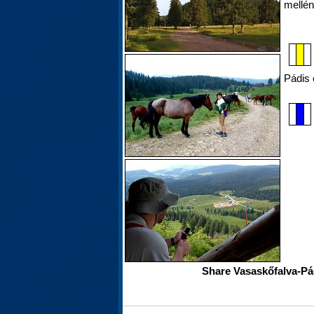
mellén
Pádis 
Share Vasaskőfalva-Pád