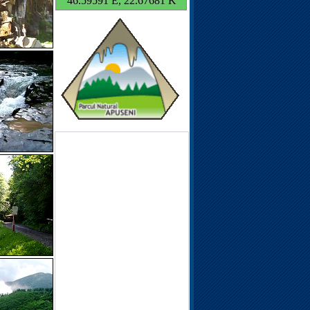
46.59591 E, 22.67681 K