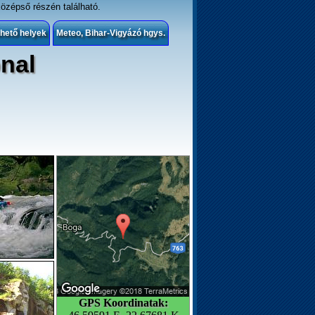
özépső részén található.
hető helyek
Meteo, Bihar-Vigyázó hgys.
onal
GPS Koordinatak: