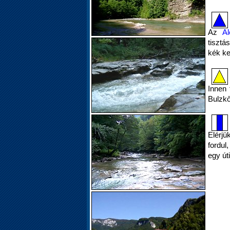
Az
A
tisztá
kék ke
Innen 
Bulzkő
Elérjü
fordul
egy út