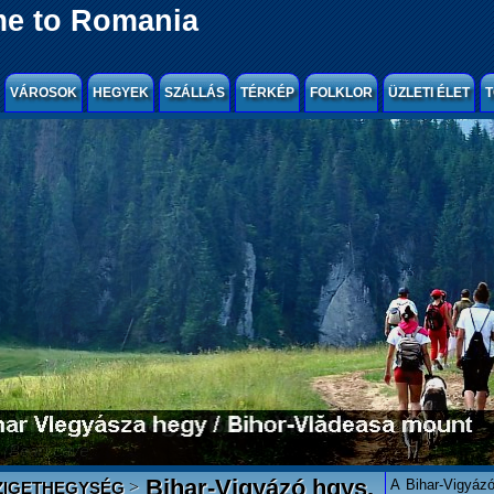
e to Romania
VÁROSOK
HEGYEK
SZÁLLÁS
TÉRKÉP
FOLKLOR
ÜZLETI ÉLET
T
Bihar-Vigyázó hgys.
A Bihar-Vigyáz
>
ZIGETHEGYSÉG