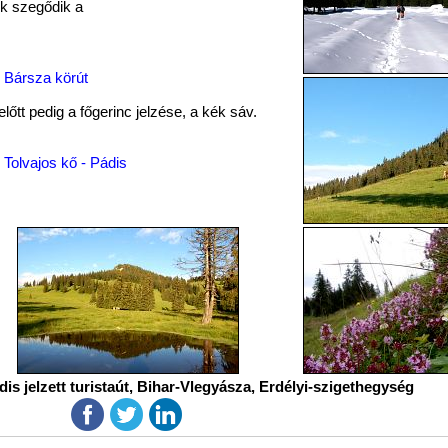
k szegődik a
Bársza körút
előtt pedig a főgerinc jelzése, a kék sáv.
Tolvajos kő - Pádis
is jelzett turistaút, Bihar-Vlegyásza, Erdélyi-szigethegység