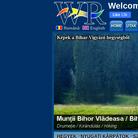
Welcom
Like
13k
HOME
UTAK
Românã
English
Képek a Bihar-Vigyázó hegységből
>
>
HEGYEK
NYUGATI KÁRPÁTOK
S