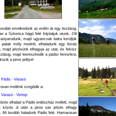
tovább emelkedünk az erdőn át egy tisztásig,
n a Szkerica hágó felé folytatjuk utunk. Ott
kanyarodunk, majd ugyancsak balra kerüljük
 patak mély medrét, elhaladunk egy forrás
t, majd jelzésünk elhagyja az utat, és felvisz
sztásig, majd leereszkedik a pádisi fennsíkra.
álkozik a piros pöttyel
Pádis - Varasó
osan mellénk szegődik a:
Varasó - Vertop
jelzés elhalad a Pádis erdészház mellett, majd
 közös út után a piros sáv jelzés elhagy
. Mi tovább haladunk Pádis felé. Hamarosan