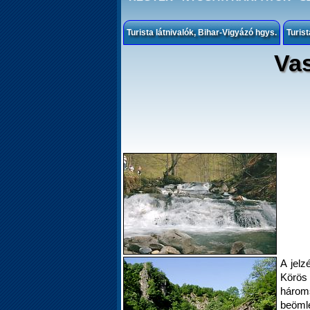
Turista látnivalók, Bihar-Vigyázó hgys.
Turist
Vas
A jelz
Körös 
háro
beömlé