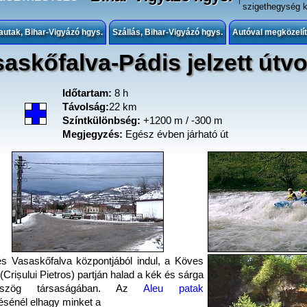
szigethegység k
autak, Bihar-Vigyázó hgys.
Szállás, Bihar-Vigyázó hgys.
Autóval megközelít
askőfalva-Pádis jelzett útv
Időtartam:
8 h
Távolság:
22 km
Színtkülönbség:
+1200 m / -300 m
Megjegyzés:
Egész évben járható út
és Vasaskőfalva központjából indul, a Köves
(Crișului Pietros) partján halad a kék és sárga
mszög társaságában. Az
Aleu patak
sénél elhagy minket a