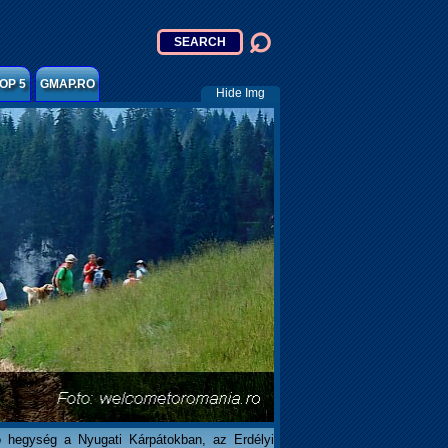
OP 5
GMAP.RO
Hide Img
ó hegység a Nyugati Kárpátokban, az Erdélyi