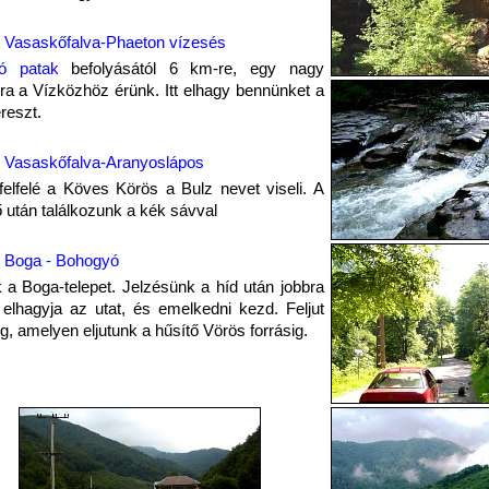
Vasaskőfalva-Phaeton vízesés
ló patak
befolyásától 6 km-re, egy nagy
sra a Vízközhöz érünk. Itt elhagy bennünket a
reszt.
Vasaskőfalva-Aranyoslápos
felfelé a Köves Körös a Bulz nevet viseli. A
 után találkozunk a kék sávval
Boga - Bohogyó
k a Boga-telepet. Jelzésünk a híd után jobbra
, elhagyja az utat, és emelkedni kezd. Feljut
ig, amelyen eljutunk a hűsítő Vörös forrásig.