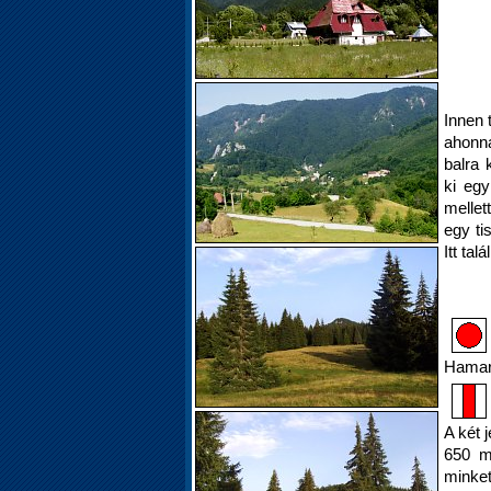
Innen 
ahonna
balra 
ki egy
mellet
egy ti
Itt tal
Hamar
A két 
650 m
minket