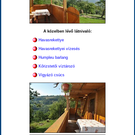
A közelben lévő látnivaló:
Havasrekettye
Havasrekettyei vízesés
Humpleu barlang
Kőrizstetői víztározó
Vigyázó csúcs