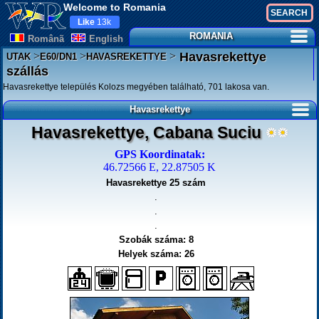
Welcome to Romania
Like
13k
ROMANIA
Românã
English
>
>
>
Havasrekettye
UTAK
E60/DN1
HAVASREKETTYE
szállás
Havasrekettye település Kolozs megyében található, 701 lakosa van.
Havasrekettye
Havasrekettye, Cabana Suciu
GPS Koordinatak:
46.72566 E, 22.87505 K
Havasrekettye 25 szám
.
.
.
Szobák száma: 8
Helyek száma: 26