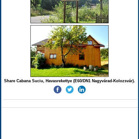
Share Cabana Suciu, Havasrekettye (E60/DN1 Nagyvárad-Kolozsvár).