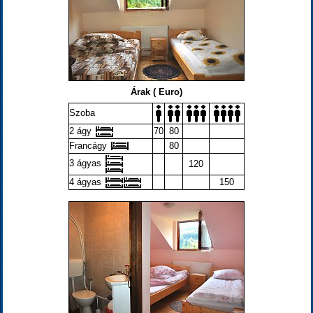
Árak ( Euro)
Szoba
2 ágy
70
80
Francágy
80
3 ágyas
120
4 ágyas
150