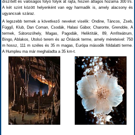
díszített és valóságos folyó folyik át rajta, hiszen átlagos hozama 300 l/s.
A két szint között helyenként van egy harmadik is, amely alacsony és
ugyancsak száraz.
A legszebb termek a következő neveket viselik: Ondine, Táncos, Zseb,
Függő, Klub, Dan Coman, Csodák, Halasi Gábor, Charonte, Grenoble, A
termek, Sátorozóhely, Magas, Pagodák, Heliktiták, 89, Amfiteátrum,
Bingo, Ablakos, Utolsó terem és az Óriások terme, amely méreteivel: 750
m hossz, 111 m széles és 35 m magas, Európa második földalatti terme.
A Humpleu ma már meghaladta a 35 km-t.