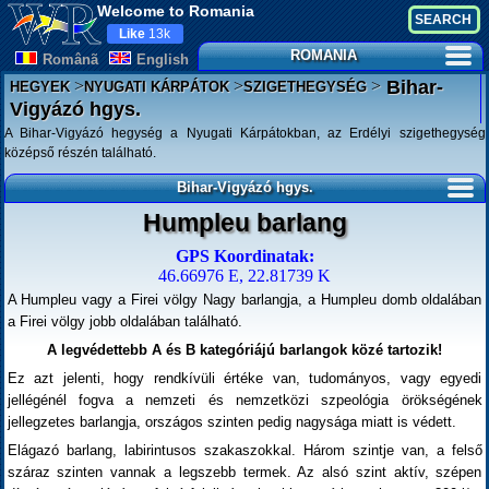
Welcome to Romania
Like
13k
ROMANIA
Românã
English
>
>
>
Bihar-
HEGYEK
NYUGATI KÁRPÁTOK
SZIGETHEGYSÉG
Vigyázó hgys.
A Bihar-Vigyázó hegység a Nyugati Kárpátokban, az Erdélyi szigethegység
középső részén található.
Bihar-Vigyázó hgys.
Humpleu barlang
GPS Koordinatak:
46.66976 E, 22.81739 K
A Humpleu vagy a Firei völgy Nagy barlangja, a Humpleu domb oldalában
a Firei völgy jobb oldalában található.
A legvédettebb A és B kategóriájú barlangok közé tartozik!
Ez azt jelenti, hogy rendkívüli értéke van, tudományos, vagy egyedi
jellégénél fogva a nemzeti és nemzetközi szpeológia örökségének
jellegzetes barlangja, országos szinten pedig nagysága miatt is védett.
Elágazó barlang, labirintusos szakaszokkal. Három szintje van, a felső
száraz szinten vannak a legszebb termek. Az alsó szint aktív, szépen