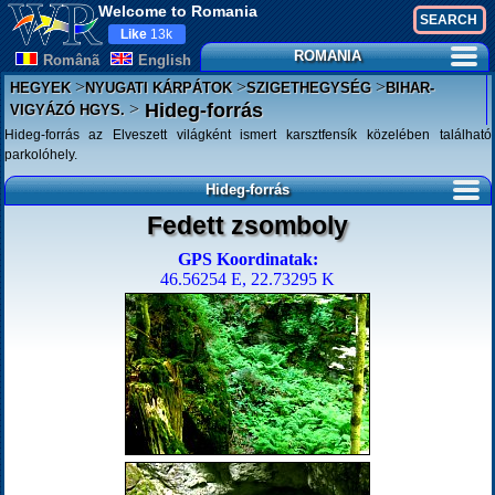
Welcome to Romania
Like
13k
ROMANIA
Românã
English
>
>
>
HEGYEK
NYUGATI KÁRPÁTOK
SZIGETHEGYSÉG
BIHAR-
>
Hideg-forrás
VIGYÁZÓ HGYS.
Hideg-forrás az Elveszett világként ismert karsztfensík közelében található
parkolóhely.
Hideg-forrás
Fedett zsomboly
GPS Koordinatak:
46.56254 E, 22.73295 K