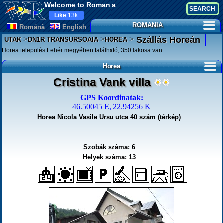
Welcome to Romania
Like
13k
ROMANIA
Românã
English
>
>
>
Szállás Horeán
UTAK
DN1R TRANSURSOAIA
HOREA
Horea település Fehér megyében található, 350 lakosa van.
Horea
Cristina Vank villa
GPS Koordinatak:
46.50045 E, 22.94256 K
Horea Nicola Vasile Ursu utca 40 szám (térkép)
.
.
Szobák száma: 6
Helyek száma: 13