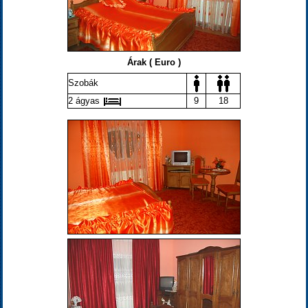
Árak ( Euro )
Szobák
2 ágyas
9
18