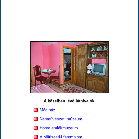
A közelben lévő látnivalók:
Móc ház
Népművészeti múzeum
Horea emlékmúzeum
A Mătișești-i fatemplom