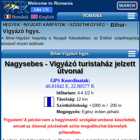
Welcome to Romania
Like
13k
ROMANIA
Românã
English
>
>
>
Bihar-
HEGYEK
NYUGATI KÁRPÁTOK
SZIGETHEGYSÉG
Vigyázó hgys.
A Bihar-Vigyázó hegység a Nyugati Kárpátokban, az Erdélyi szigethegység
középső részén található.
Bihar-Vigyázó hgys.
Nagysebes - Vigyázó turistaház jelzett
útvonal
GPS Koordinatak:
46.81842 E, 22.80577 K
Időtartam:
4-4 1/2 h
Távolság:
12 km
Színtkülönbség:
+1000 m / -200 m
Megjegyzés:
Egész évben járható
Figyelem! A jelzést nem a hegyimentő szolgálat emberei készítették,
emiatt az útvonal jelzésének színe megváltozhat bármelyik
pillanatban.