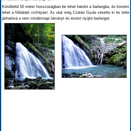
Körülbelül 50 méter hosszúságban be lehet hatolni a barlangba, és követni
lehet a földalatti vízfolyást. Az utat még Czárán Gyula vésette ki és tette
járhatóvá a nem mindennapi látványt és érzést nyújtó barlangot.