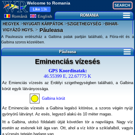
Welcome to Romania
Like
13k
ROMANIA
Românã
English
>
>
>
HEGYEK
NYUGATI KÁRPÁTOK
SZIGETHEGYSÉG
BIHAR-
>
Păuleasa
VIGYÁZÓ HGYS.
A Pauleasza erdészház a Galbina patak partján található, a Flóra-rét és a
Galbina szoros közelében.
Păuleasa
Eminenciás vízesés
GPS Koordinatak:
46.55399 E, 22.67775 K
Az Emienciás vízesés az Erdélyi szigethegységben található, a Galbina
körút egyik látványossága.
Galbina körút
Az Eminenciás vízesés a Galbina legalsó kitörése, a szoros végén nyújt
gyönyörű látványt. Az esés, legyező alakú és 10 méter magas.
Itt a Galbina, utolsó földalatti útját követően tör a napvilágra. Nagy víz
esetén az esésnek két ága van. Ott, ahol a víz kitör a sziklafalból, vagyis
a vízesés tetején barlang van.