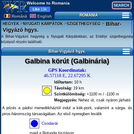
Welcome to Romania
Like
13k
ROMANIA
Românã
English
>
>
>
Bihar-
HEGYEK
NYUGATI KÁRPÁTOK
SZIGETHEGYSÉG
Vigyázó hgys.
A Bihar-Vigyázó hegység a Nyugati Kárpátokban, az Erdélyi szigethegység
középső részén található.
Bihar-Vigyázó hgys.
Galbina körút (Galbinária)
GPS Koordinatak:
46.57118 E, 22.67295 K
Időtartam:
10 h
Távolság:
19 km
Színtkülömbség:
+1100 m / -1100 m
Megjegyzés:
Nehéz út, csak nyáron járható
A jelzés a pádisi menedékháztól indul a kék-pont, valamint a sárga- és
piros-háromszög társaságában. Az első nyeregben leválik
Csodavár
majd a Rotunda tisztáson