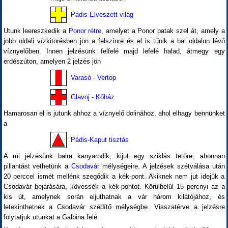
Pádis-Elveszett világ
Utunk leereszkedik a
Ponor rétre
, amelyet a Ponor patak szel át, amely a
jobb oldali vízkitörésben jön a felszínre és el is tűnik a bal oldalon lévő
víznyelőben. Innen jelzésünk felfelé majd lefelé halad, átmegy egy
erdészúton, amelyen 2 jelzés jön
Varasó - Vertop
Glavoj - Kőház
Hamarosan el is jutunk ahhoz a víznyelő dolinához, ahol elhagy bennünket
a
Pádis-Kaput tisztás
A mi jelzésünk balra kanyarodik, kijut egy sziklás tetőre, ahonnan
pillantást vethetünk a
Csodavár
mélységeire. A jelzések szétválása után
20 perccel ismét mellénk szegődik a kék-pont. Akiknek nem jut idejük a
Csodavár bejárására, kövessék a kék-pontot. Körülbelül 15 percnyi az a
kis út, amelynek során eljuthatnak a vár három kilátójához, és
letekinthetnek a Csodavár szédítő mélységbe. Visszatérve a jelzésre
folytatjuk utunkat a Galbina felé.