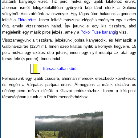
alattunk kanyargó vizet. Tíz perc múlva egy újabb kilátóhoz érünk,
ahonnan ismét lélegzetelállítóan gyönyörű kép tárul elénk a Galbina
völgyéről. Visszatérünk az ösvényre. Egy tágas úton haladunk a gerincen
lefelé a
Flóra rétre
. Innen felfelé mászunk eléggé keményen egy széles
útig, amely vízszintesen halad. Így jutunk el egy kis tisztásra, ahol
megjelenik egy másik piros jelzés, amely a
Pokol Tüze barlang
ig visz.
Visszamegyünk a tisztásra, jelzésünk jobbra kanyarodik, és felmászik a
Galbina-szírtre (1234 m). Innen szép kilátás nyílik a környék hegyeire. 15
perc múlva egy széles útra jutunk, innen egy nyíl mutatja az utat egy
forrás felé (5 percre). Innen indul
Bársza-katlan körút
Felmászunk egy újabb csúcsra, ahonnan meredek ereszkedő következik,
és végén a Várpatak partjára érünk. Átmegyünk a másik oldalára és
néhány perc múlva elérjük a Glavoi erdészházhoz. Innen a kék-pont
társaságában jutunk el a Pádis menedékházhoz.