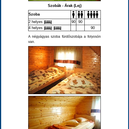
Szobák - Árak (Lej)
Szoba
2 helyes
90
90
4 helyes
90
A négyágyas szoba fürdőszobája a folyosón
van.