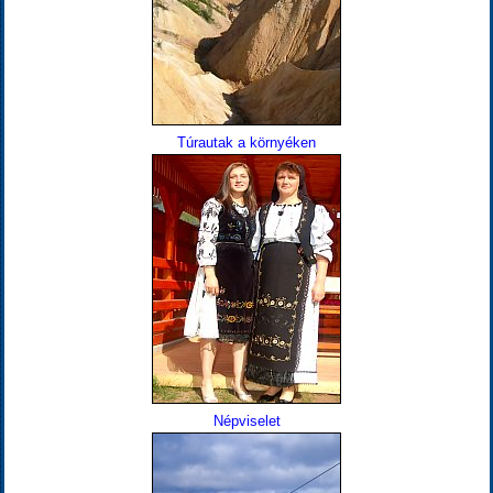
Túrautak a környéken
Népviselet