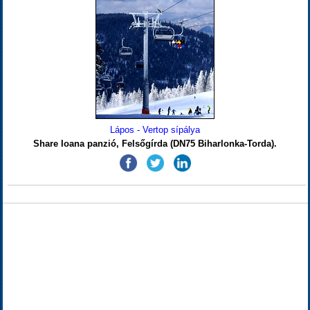
Lápos - Vertop sípálya
Share Ioana panzió, Felsőgírda (DN75 Biharlonka-Torda).