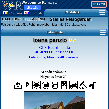
Welcome to Romania
Like
13k
ROMANIA
Românã
English
>
>
>
Szállás Felsőgárdán
UTAK
DN75
FELSŐGÍRDA
Felsőgírda település Fehér megyében található, 391 lakosa van.
Felsőgírda
Ioana panzió
GPS Koordinatak:
46.46989 E, 22.83229 K
Felsőgirda, Mununa 409 (térkép)
.
.
Szobák száma: 7
Helyek száma: 24