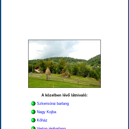
A közelben lévő látnivaló:
Szkerisórai barlang
Nagy Kojba
Kőház
Vertop jégbarlang