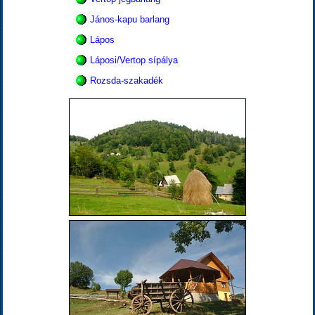
János-kapu barlang
Lápos
Láposi/Vertop sípálya
Rozsda-szakadék