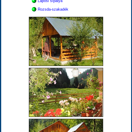
Láposi sípálya
Rozsda-szakadék