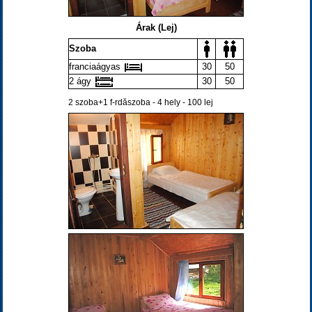
Árak (Lej)
Szoba
franciaágyas
30
50
2 ágy
30
50
2 szoba+1 f-rdăszoba - 4 hely - 100 lej