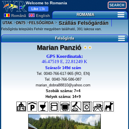
Welcome to Romania
Like
13k
ROMANIA
Românã
English
>
>
>
Szállás Felsőgárdán
UTAK
DN75
FELSŐGÍRDA
Felsőgírda település Fehér megyében található, 391 lakosa van.
Felsőgírda
Marian Panzió
GPS Koordinatak:
46.47519 E, 22.81249 K
Szárazőr 149d szám
Tel. 0040-766-617-965 (RO, EN)
Tel. 0040-766-586-087
marian_dobra88810@yahoo.com
Szobák száma: 7+4
Helyek száma: 14+9