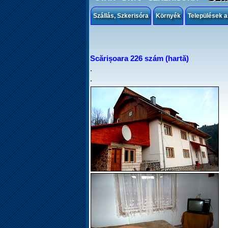
Szállás, Szkerisóra
Környék
Települések a
Scărișoara 226 szám (hartă)
.
.