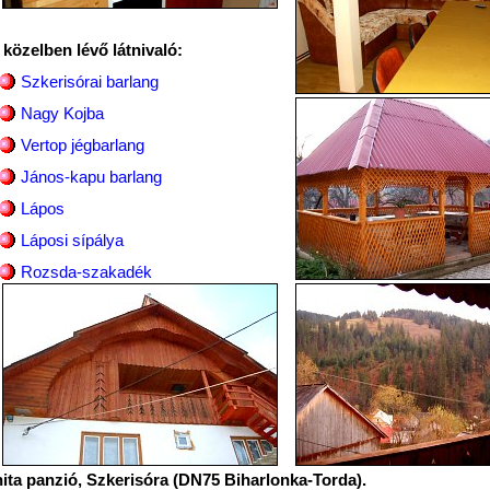
 közelben lévő látnivaló:
Szkerisórai barlang
Nagy Kojba
Vertop jégbarlang
János-kapu barlang
Lápos
Láposi sípálya
Rozsda-szakadék
ita panzió, Szkerisóra (DN75 Biharlonka-Torda).