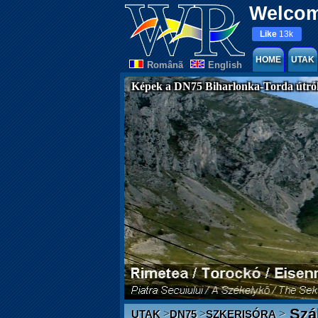
Welcom
Like
13k
HOME
UTAK
Românã
English
Képek a DN75 Biharlonka-Torda útró
Szál
>
>
>
UTAK
DN75
SZKERISÓRA