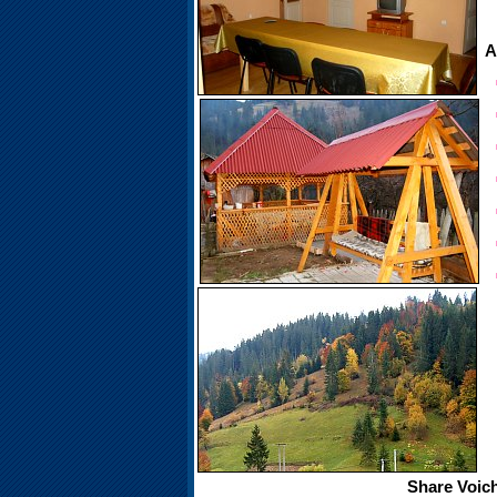
A
Share Voich