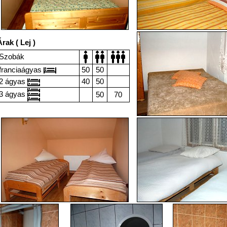
rak ( Lej )
Szobák
franciaágyas
50
50
2 ágyas
40
50
3 ágyas
50
70