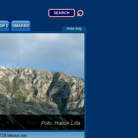
OP 5
GMAP.RO
Hide Img
 718 lakosa van.