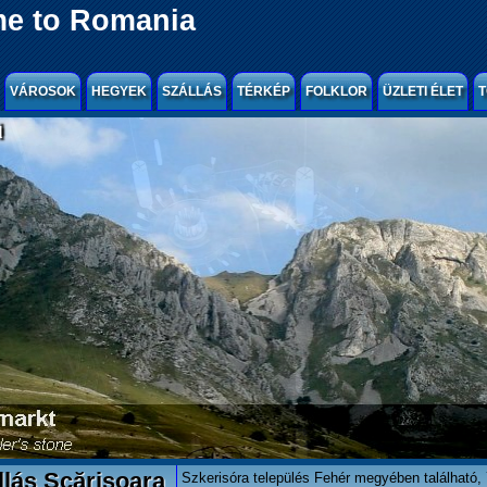
e to Romania
VÁROSOK
HEGYEK
SZÁLLÁS
TÉRKÉP
FOLKLOR
ÜZLETI ÉLET
T
l
lás Scărișoara
Szkerisóra település Fehér megyében található,