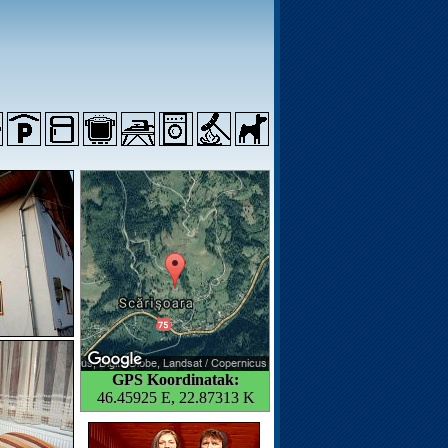
GPS Koordinatak:
46.45925 E, 22.87313 K