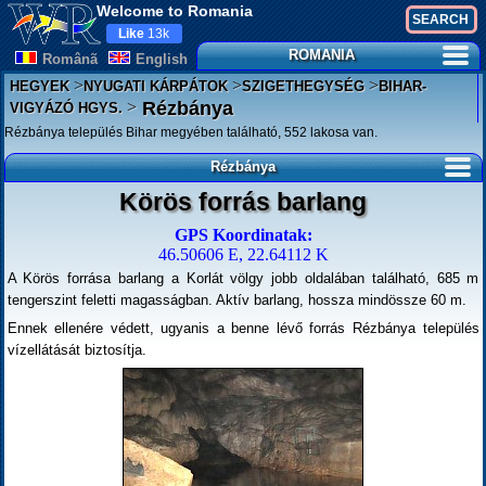
Welcome to Romania
Like
13k
ROMANIA
Românã
English
>
>
>
HEGYEK
NYUGATI KÁRPÁTOK
SZIGETHEGYSÉG
BIHAR-
>
Rézbánya
VIGYÁZÓ HGYS.
Rézbánya település Bihar megyében található, 552 lakosa van.
Rézbánya
Körös forrás barlang
GPS Koordinatak:
46.50606 E, 22.64112 K
A Körös forrása barlang a Korlát völgy jobb oldalában található, 685 m
tengerszint feletti magasságban. Aktív barlang, hossza mindössze 60 m.
Ennek ellenére védett, ugyanis a benne lévő forrás Rézbánya település
vízellátását biztosítja.