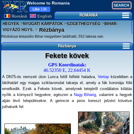
Welcome to Romania
Like
13k
ROMANIA
Românã
English
>
>
>
HEGYEK
NYUGATI KÁRPÁTOK
SZIGETHEGYSÉG
BIHAR-
>
Rézbánya
VIGYÁZÓ HGYS.
Rézbánya település Bihar megyében található, 552 lakosa van.
Rézbánya
Fekete kövek
GPS Koordinatak:
46.52350 E, 22.64454 K
A DN75-ös nemzeti úton Lunca felől felfelé haladva,
Vertop
közelében a
látóhatárt egy magas sziklavonulat takarja el, amely a fák koronája fölé
emelkedik. Ezek a Fekete kövek, amelynek tetejéről csodálatos kilátás
nyílik a környező hegyekre, egészen a
Nagy Biharig
, valamint a hegyek
alján lévő településekre. A gerincre a piros kereszt jelzést követve
juthatunk fel.