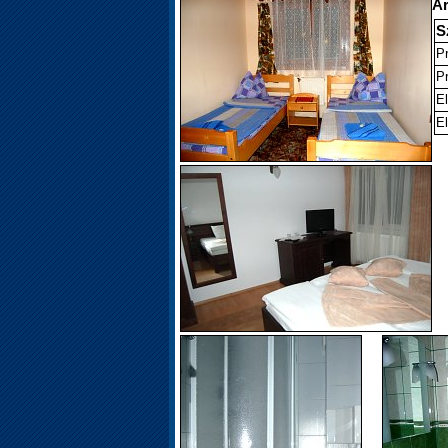
Ár
S
P
Pr
El
El