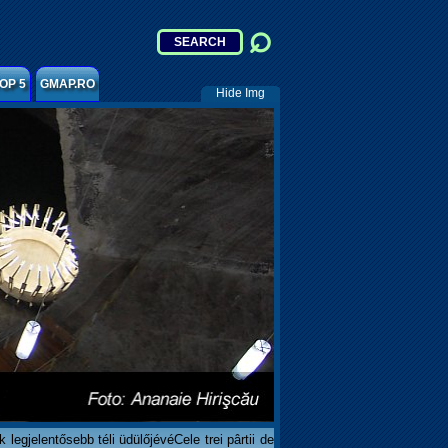
OP 5
GMAP.RO
Hide Img
legjelentősebb téli üdülőjévéCele trei pârtii de