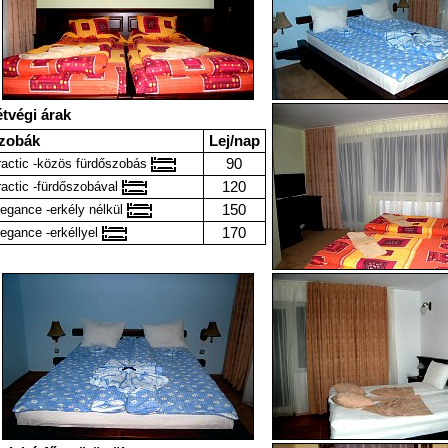
tvégi árak
zobák
Lej/nap
90
ractic -közös fürdőszobás
120
actic -fürdőszobával
150
egance -erkély nélkül
170
egance -erkéllyel