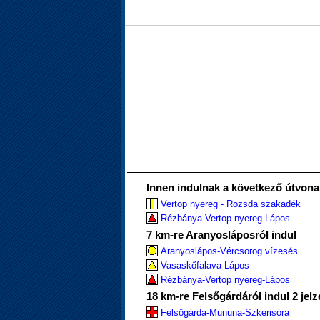
Innen indulnak a következő útvona
Vertop nyereg - Rozsda szakadék
Rézbánya-Vertop nyereg-Lápos
7 km-re Aranyosláposról indul
Aranyoslápos-Vércsorog vízesés
Vasaskőfalava-Lápos
Rézbánya-Vertop nyereg-Lápos
18 km-re Felsőgárdáról indul 2 jelz
Felsőgárda-Mununa-Szkerisóra