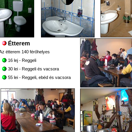
Étterem
Az étterem 140 férőhelyes
16 lej - Reggeli
30 lei - Reggeli és vacsora
55 lei - Reggeli, ebéd és vacsora