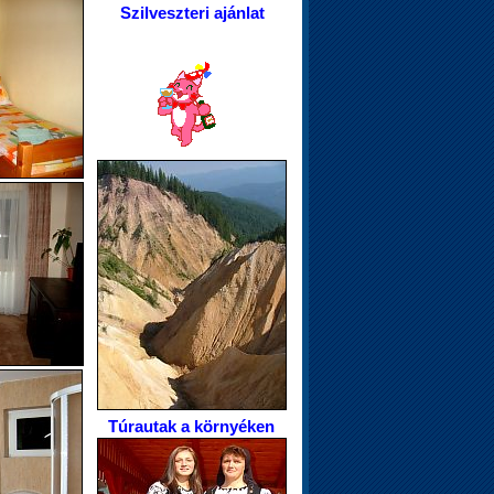
Szilveszteri ajánlat
Túrautak a környéken