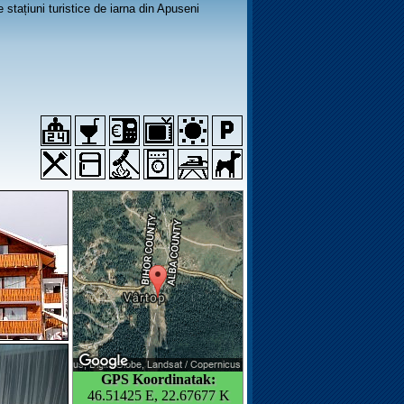
stațiuni turistice de iarna din Apuseni
GPS Koordinatak:
46.51425 E, 22.67677 K