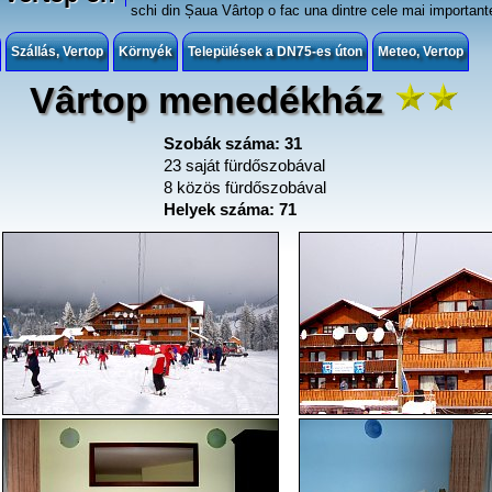
schi din Șaua Vârtop o fac una dintre cele mai importante 
Szállás, Vertop
Környék
Települések a DN75-es úton
Meteo, Vertop
Vârtop menedékház
Szobák száma: 31
23 saját fürdőszobával
8 közös fürdőszobával
Helyek száma: 71