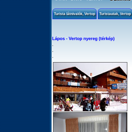
Turista látnivalók, Vertop
Turistautak, Vertop
Lápos - Vertop nyereg (térkép)
.
.
.