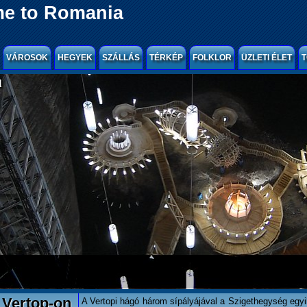
e to Romania
VÁROSOK
HEGYEK
SZÁLLÁS
TÉRKÉP
FOLKLOR
ÜZLETI ÉLET
T
l
 Vertop-on
A Vertopi hágó három sípályájával a Szigethegység egyik 