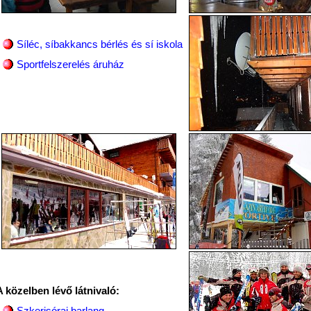
Síléc, síbakkancs bérlés és sí iskola
Sportfelszerelés áruház
A közelben lévő látnivaló:
Szkerisórai barlang