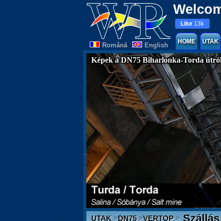
Welcom
Like
13k
HOME
UTAK
Românã
English
Képek a DN75 Biharlonka-Torda útró
Szállás
>
>
>
UTAK
DN75
VERTOP