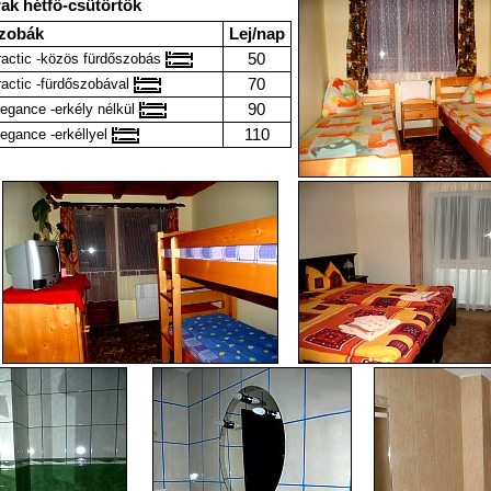
ak hétfő-csütörtök
zobák
Lej/nap
50
ractic -közös fürdőszobás
70
actic -fürdőszobával
90
egance -erkély nélkül
110
egance -erkéllyel