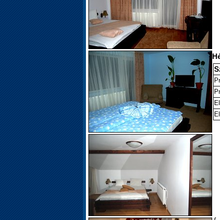
Hé
S
P
Pr
El
El