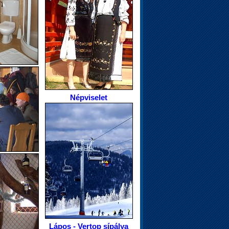
Népviselet
Lápos - Vertop sípálya