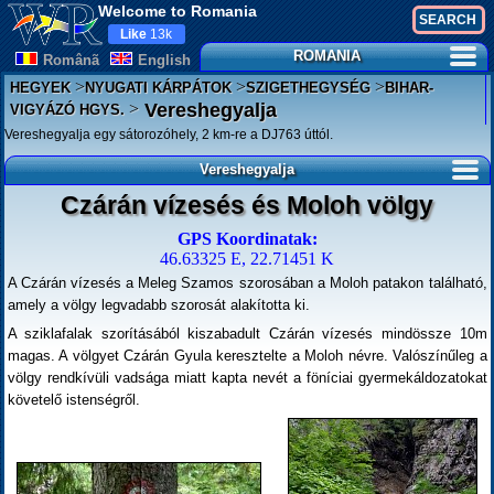
Welcome to Romania
Like
13k
ROMANIA
Românã
English
>
>
>
HEGYEK
NYUGATI KÁRPÁTOK
SZIGETHEGYSÉG
BIHAR-
>
Vereshegyalja
VIGYÁZÓ HGYS.
Vereshegyalja egy sátorozóhely, 2 km-re a DJ763 úttól.
Vereshegyalja
Czárán vízesés és Moloh völgy
GPS Koordinatak:
46.63325 E, 22.71451 K
A Czárán vízesés a Meleg Szamos szorosában a Moloh patakon található,
amely a völgy legvadabb szorosát alakította ki.
A sziklafalak szorításából kiszabadult Czárán vízesés mindössze 10m
magas. A völgyet Czárán Gyula keresztelte a Moloh névre. Valószínűleg a
völgy rendkívüli vadsága miatt kapta nevét a föníciai gyermekáldozatokat
követelő istenségről.