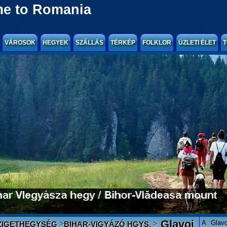
e to Romania
VÁROSOK
HEGYEK
SZÁLLÁS
TÉRKÉP
FOLKLOR
ÜZLETI ÉLET
T
Glavoj
A Glavo
>
>
ZIGETHEGYSÉG
BIHAR-VIGYÁZÓ HGYS.