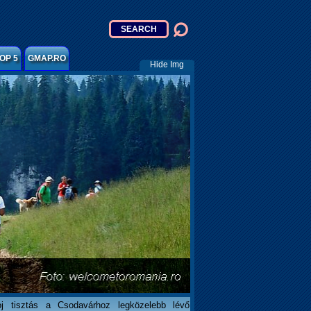
OP 5
GMAP.RO
Hide Img
j tisztás a Csodavárhoz legközelebb lévő