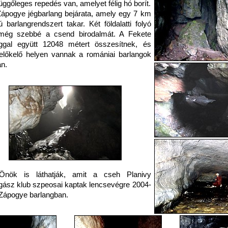
üggőleges repedés van, amelyet félig hó borít.
ápogye jégbarlang bejárata, amely egy 7 km
 barlangrendszert takar. Két földalatti folyó
 még szebbé a csend birodalmát. A Fekete
nggal együtt 12048 métert összesítnek, és
előkelő helyen vannak a romániai barlangok
n.
Önök is láthatják, amit a cseh Planivy
gász klub szpeosai kaptak lencsevégre 2004-
Zápogye barlangban.