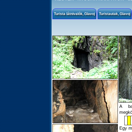
Turista látnivalók, Glavoj
Turistautak, Glavoj
A ba
megköz
Egy me