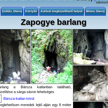
sátorozó
Szállás, Glavoj
Környék
Autóval megközelíthető helyek
Meteo, Glavoj
Zapogye barlang
rlang a Bársza katlanban található,
elítése a sárga sávon lehetséges
Bársza-katlan körút
glehetősen meredek lejtő alján egy 8 méter