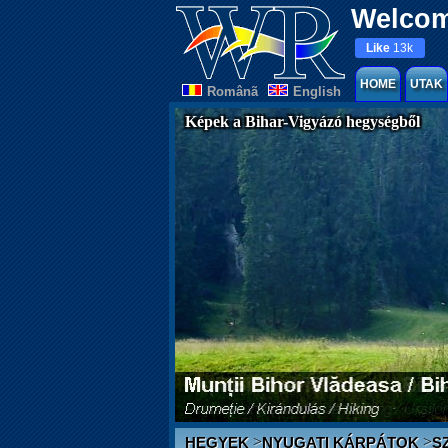
Welcom
Like
13k
HOME
UTAK
Românã
English
Képek a Bihar-Vigyázó hegységből
>
>
HEGYEK
NYUGATI KÁRPÁTOK
S