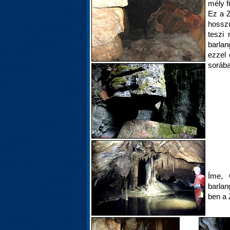
mély f
Ez a Z
hosszú
teszi
barla
ezzel 
sorába
Íme, 
barlan
ben a 