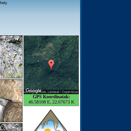
hely.
GPS Koordinatak:
46.58108 E, 22.67673 K