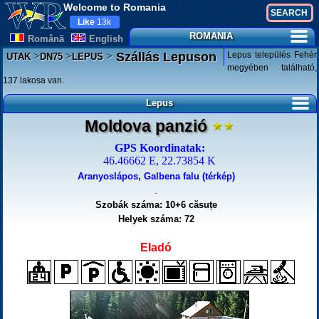
Welcome to Romania
Like
13k
ROMANIA
Românã
English
>
>
>
Lepus település Fehér
Szállás Lepuson
UTAK
DN75
LEPUS
megyében található,
137 lakosa van.
Lepus
Moldova panzió
GPS Koordinatak:
46.46662 E, 22.73854 K
Aranyoslápos, Galbena falu (térkép)
.
Szobák száma: 10+6 căsuțe
Helyek száma: 72
Eladó