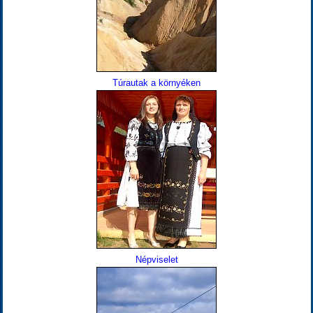
Túrautak a környéken
Népviselet