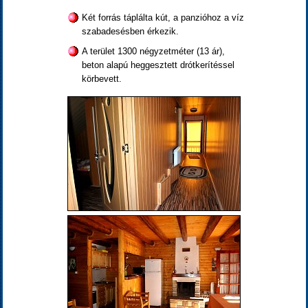
Két forrás táplálta kút, a panzióhoz a víz
szabadesésben érkezik.
A terület 1300 négyzetméter (13 ár),
beton alapú heggesztett drótkerítéssel
körbevett.