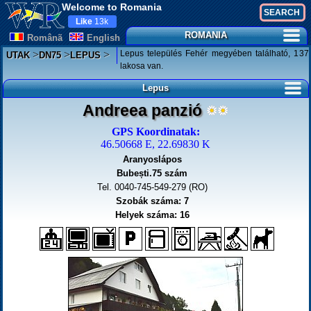
Welcome to Romania
Like
13k
ROMANIA
Românã
English
>
>
>
Lepus település Fehér megyében található, 137
UTAK
DN75
LEPUS
lakosa van.
Lepus
Andreea panzió
GPS Koordinatak:
46.50668 E, 22.69830 K
Aranyoslápos
Bubești.75 szám
Tel. 0040-745-549-279 (RO)
Szobák száma: 7
Helyek száma: 16