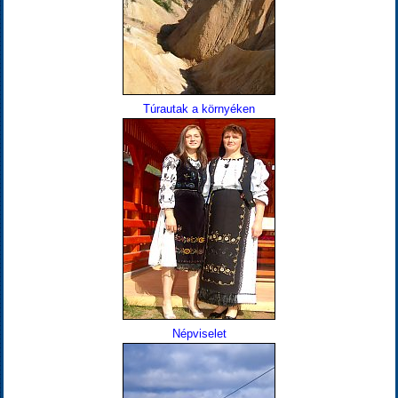
Túrautak a környéken
Népviselet