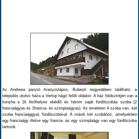
Az Andreea panzió Aranyoslápos, Bubești negyedében található, a
település utolsó háza a Vertop hágó felőli oldalon. A ház földszintjén van a
konyha a 16 férőhelyes ebédlő és három saját fürdőszobás szoba (2
franciaágyas és 1francia- és szimplaágyas). Az emeleten 4 szoba van, két
szoba franciaággyal, fürdőszobával. A másik két szobához, amelyekben
egy franciaágy illetve egy francia- ás egy szimplaágy van egy fürdőszoba
tartozik.