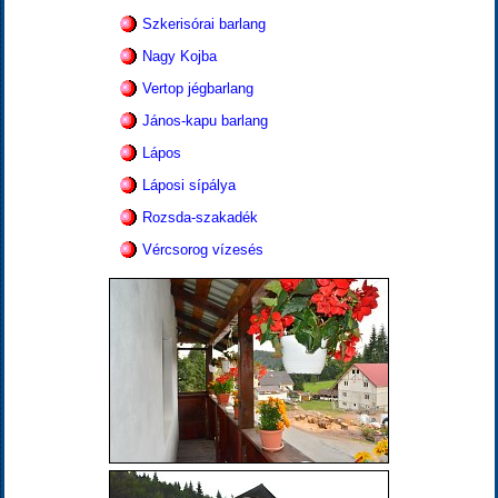
Szkerisórai barlang
Nagy Kojba
Vertop jégbarlang
János-kapu barlang
Lápos
Láposi sípálya
Rozsda-szakadék
Vércsorog vízesés