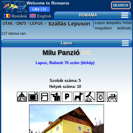
Welcome to Romania
Like
13k
ROMANIA
Românã
English
>
>
>
Lepus település Fehér
Szállás Lepuson
UTAK
DN75
LEPUS
megyében található,
137 lakosa van.
Lepus
Milu Panzió
Lapus, Bubesti 76 szám (térkép)
.
.
Szobák száma: 5
Helyek száma: 10