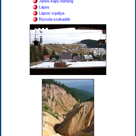
János-kapu barlang
Lápos
Láposi sípálya
Rozsda-szakadék