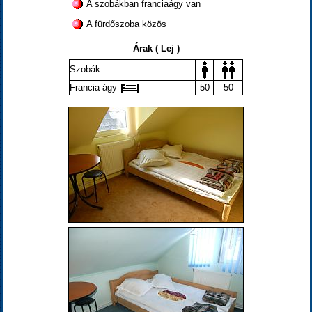
A szobákban franciaágy van
A fürdőszoba közös
Árak ( Lej )
Szobák
Francia ágy
50
50