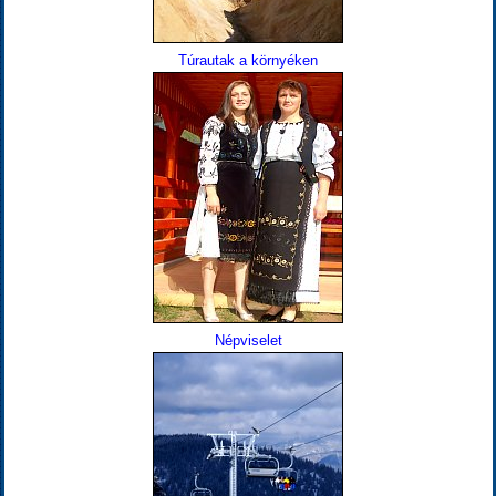
Túrautak a környéken
Népviselet