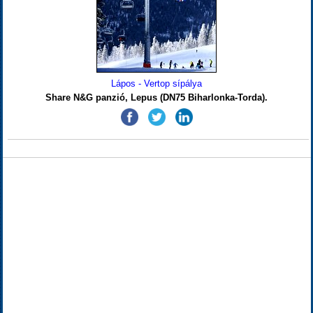
Lápos - Vertop sípálya
Share N&G panzió, Lepus (DN75 Biharlonka-Torda).