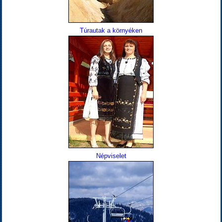
Túrautak a környéken
Népviselet