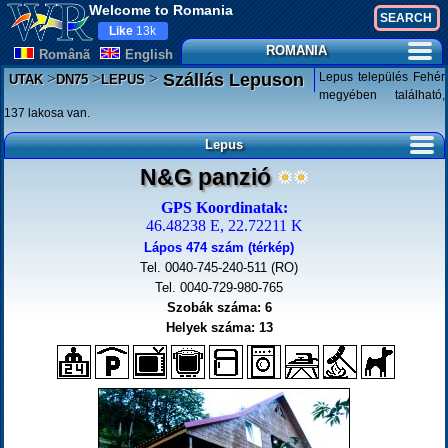
Welcome to Romania
Like
13k
ROMANIA
Românã
English
>
>
>
Lepus település Fehér
Szállás Lepuson
UTAK
DN75
LEPUS
megyében található,
137 lakosa van.
Lepus
N&G panzió
GPS Koordinatak:
46.48238 E, 22.72211 K
Lápos 474 szám (térkép)
Tel. 0040-745-240-511 (RO)
Tel. 0040-729-980-765
Szobák száma: 6
Helyek száma: 13