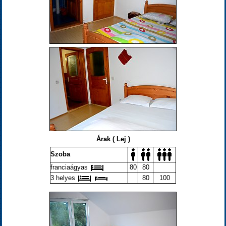
Árak ( Lej )
Szoba
franciaágyas
80
80
3 helyes
80
100