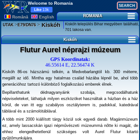
Welcome to Romania
Like
13k
ROMANIA
Românã
English
>
>
Kiskóh település Bihar megyében található,
Kiskóh
UTAK
E79/DN76
701 lakosa van.
Kiskóh
Flutur Aurel néprajzi múzeum
GPS Koordinatak:
46.55614 E, 22.56474 K
Kiskóh 86-os házszámú telkén, a Medvebarlangtól kb. 300 méterre,
megállt az idő. Mintha egy hatalmas család házába lépnél be, ahol több
generációhoz tartozó különböző foglalkozású emberek élnek.
Bepillanthatunk dédnagyanyáink szobája, megcsodálhatunk
népviseleteket, láthatjuk milyen eszközöket használtak a házban és a ház
körül, de van itt egy szabályos osztályterem is, padokkal, katedrával
táblával és a számolótáblával.
A több mint 2000 kiállított tárgy közül sok egyedi darab. Magánmúzeum
ez, amely lassacskán igazi népművészeti múzeummá nőtte ki magát, de
ehhez elengedhetetlenül szükséges volt Aurel Flutur kitartó
gyűjtőmunkájára.