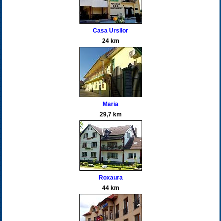
Casa Ursilor
24 km
Maria
29,7 km
Roxaura
44 km