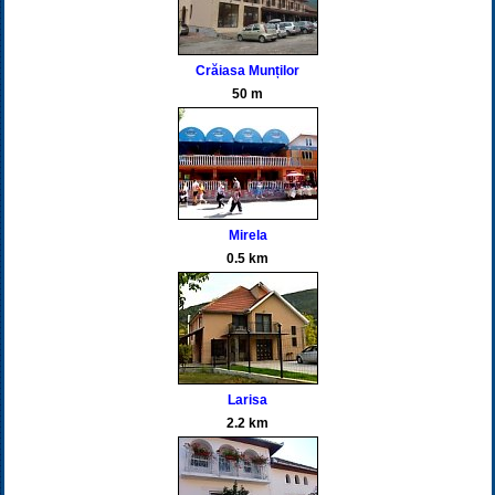
Crăiasa Munților
50 m
Mirela
0.5 km
Larisa
2.2 km