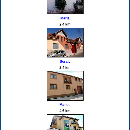
Maria
2.4 km
Soraly
2.4 km
Mance
4.6 km