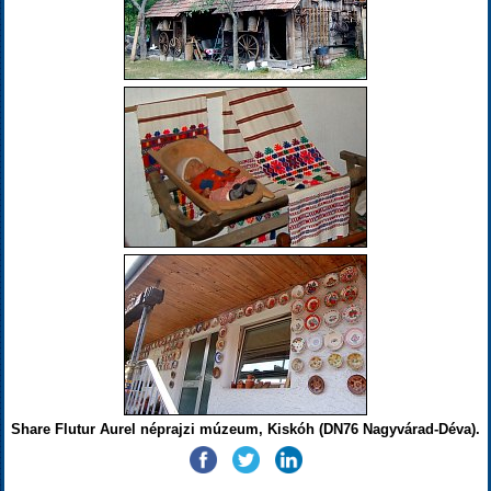
Share Flutur Aurel néprajzi múzeum, Kiskóh (DN76 Nagyvárad-Déva).