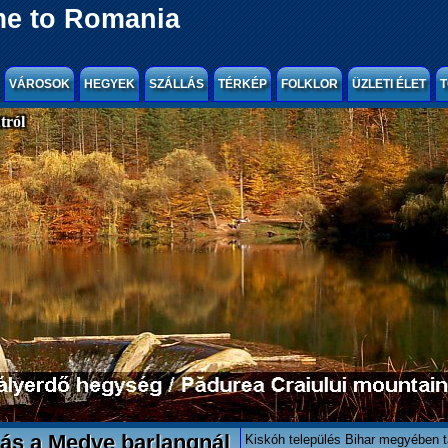
e to Romania
VÁROSOK
HEGYEK
SZÁLLÁS
TÉRKÉP
FOLKLOR
ÜZLETI ÉLET
T
tról
ás a Medve barlangnál
Kiskóh település Bihar megyében ta