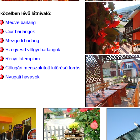
 közelben lévő látnivaló:
Medve barlang
Ciur barlangok
Mézgedi barlang
Szegyesd völgyi barlangok
Rényi fatemplom
Călugări megszakított kitörésű forrás
Nyugati havasok