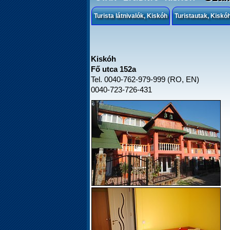
Turista látnivalók, Kiskóh
Turistautak, Kiskó
Kiskóh
Fő utca 152a
Tel. 0040-762-979-999 (RO, EN)
0040-723-726-431