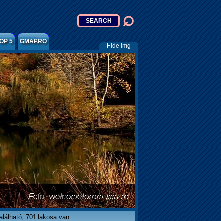
OP 5
GMAP.RO
Hide Img
lálható, 701 lakosa van.