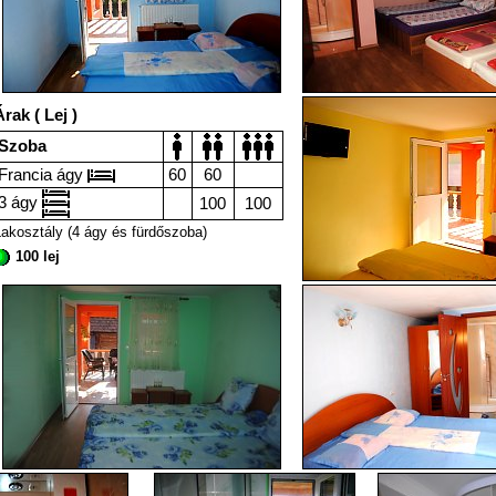
rak ( Lej )
Szoba
Francia ágy
60
60
3 ágy
100
100
akosztály (4 ágy és fürdőszoba)
100 lej