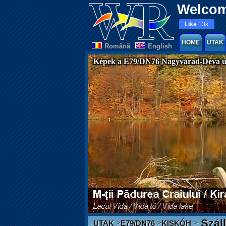
Welcom
Like
13k
HOME
UTAK
Românã
English
Képek a E79/DN76 Nagyvárad-Déva ú
Száll
>
>
>
UTAK
E79/DN76
KISKÓH