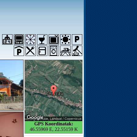
GPS Koordinatak:
46.55969 E, 22.55159 K