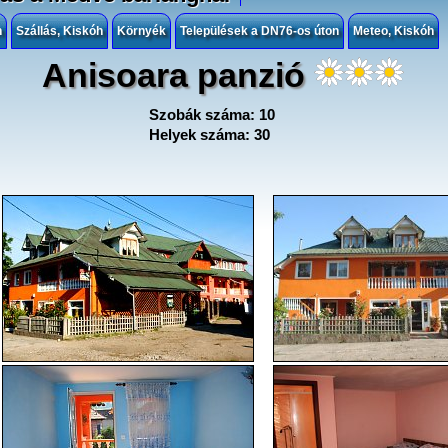
h
Szállás, Kiskóh
Környék
Települések a DN76-os úton
Meteo, Kiskóh
Anisoara panzió
Szobák száma: 10
Helyek száma: 30