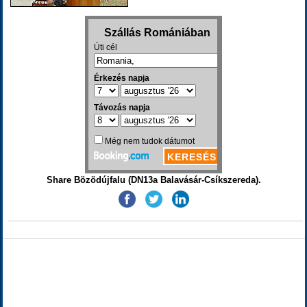
Share Bözödújfalu (DN13a Balavásár-Csíkszereda).