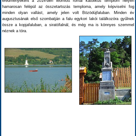
eredményeként a 2014-ben leomlott római katolikus templom helyén
hamarosan felépül az összetartozás temploma, amely képviselni fog
minden olyan vallást, amely jelen volt Bözödújfaluban. Minden év
augusztusának első szombatján a falu egykori lakói találkozóra gyűlnek
össze a kopjafaluban, a siratófalnál, és még ma is könnyes szemmel
néznek a tóra.