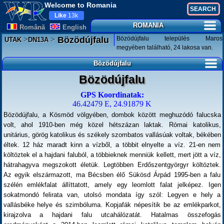
Welcome to Romania
Like
13k
ROMANIA
Românã
English
>
>
Bözödújfalu település Maros
Bözödújfalu
UTAK
DN13A
megyében található, 24 lakosa van.
Bözödújfalu
Bözödújfalu
GPS Koordinatak:
46.42479 E, 24.91879 K
Bözödújfalu, a Kösmöd völgyében, dombok között meghuzódó falucska
volt, ahol 1910-ben még közel hétszázan laktak. Római katolikus,
unitárius, görög katolikus és székely szombatos vallásúak voltak, békében
éltek. 12 ház maradt kinn a vízből, a többit elnyelte a víz. 21-en nem
költöztek el a hajdani faluból, a többieknek menniük kellett, mert jött a víz,
hátrahagyva megszokott életük. Legtöbben Erdőszentgyörgyr költöztek.
Az egyik elszármazott, ma Bécsben élő Sükösd Árpád 1995-ben a falu
szélén emlékfalat állíttatott, amely egy leomlott falat jelképez. Igen
sokatmondó felirata van, utolsó mondata így szól: Legyen e hely a
vallásbéke helye és szimbóluma. Kopjafák népesítik be az emlékparkot,
kirajzolva a hajdani falu utcahálózatát. Hatalmas összefogás