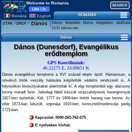
Welcome to Romania
Like
13k
ROMANIA
Românã
English
>
>
Dános település Maros megyében található,
Dános
UTAK
DN14
2131 lakosa van.
Dános
Dános (Dunesdorf), Evangélikus
erődtemplom
GPS Koordinatak:
46.22275 E, 24.69651 K
Dános evangélikus temploma a XVI század elején épült. Hamarosan, a
növekvő török veszély hatására kiépítették védelmi rendszerét is. A
folyosókon lövészlyukakat alakítottak ki. A régi templomból egy alacsony
torony maradt fenn. Jelenlegi fából készült strázsafolyosós harangtornyát
1927-ben építették. Két, 1777 és 1809-ben öntött harang van benne. Az
oltár 1873-ban készült, orgonája 1910-ben, keresztelőmedencéje pedig
1723-ban.
Kapcsolat: 0040-265-762-075
E nyelveken hívhat: