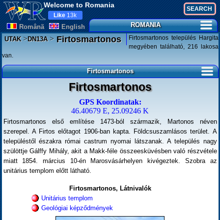
Welcome to Romania
Like
13k
ROMANIA
Românã
English
>
>
Firtosmartonos település Hargita
Firtosmartonos
UTAK
DN13A
megyében található, 216 lakosa
van.
Firtosmartonos
Firtosmartonos
GPS Koordinatak:
46.40679 E, 25.09246 K
Firtosmartonos első említése 1473-ból származik, Martonos néven
szerepel. A Firtos előtagot 1906-ban kapta. Földcsuszamlásos terület. A
településtől északra római castrum nyomai látszanak. A település nagy
szülöttje Gálffy Mihály, akit a Makk-féle összeesküvésben való részvétele
miatt 1854. március 10-én Marosvásárhelyen kivégeztek. Szobra az
unitárius templom előtt látható.
Firtosmartonos, Látnivalók
Unitárius templom
Geológiai képződmények