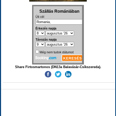
Share Firtosmartonos (DN13a Balavásár-Csíkszereda).