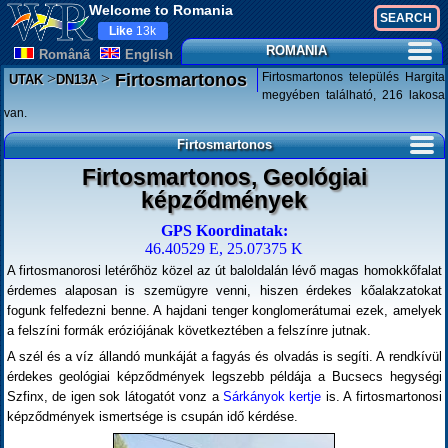
Welcome to Romania
Like
13k
ROMANIA
Românã
English
>
>
Firtosmartonos település Hargita
Firtosmartonos
UTAK
DN13A
megyében található, 216 lakosa
van.
Firtosmartonos
Firtosmartonos, Geológiai
képződmények
GPS Koordinatak:
46.40529 E, 25.07375 K
A firtosmanorosi letérőhöz közel az út baloldalán lévő magas homokkőfalat
érdemes alaposan is szemügyre venni, hiszen érdekes kőalakzatokat
fogunk felfedezni benne. A hajdani tenger konglomerátumai ezek, amelyek
a felszíni formák eróziójának következtében a felszínre jutnak.
A szél és a víz állandó munkáját a fagyás és olvadás is segíti. A rendkívül
érdekes geológiai képződmények legszebb példája a Bucsecs hegységi
Szfinx, de igen sok látogatót vonz a
Sárkányok kertje
is. A firtosmartonosi
képződmények ismertsége is csupán idő kérdése.