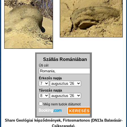
Share Geológiai képződmények, Firtosmartonos (DN13a Balavásár-
Csíkszereda).