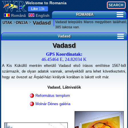
Welcome to Romania
Like
13k
ROMANIA
Românã
English
>
>
Vadasd település Maros megyében található,
Vadasd
UTAK
DN13A
385 lakosa van.
Vadasd
Vadasd
GPS Koordinatak:
46.45464 E, 24.82034 K
A Kis Küküllő mentén elterülő Vadasd első írásos említése 1567-ből
származik, de olyan adatok vannak, amelyekből arra lehet következtetni,
hogy az övezet az Árpád-házi királyok korában is lakott volt már.
Vadasd, Látnivalók
Református templom
Molnár Dénes galéria