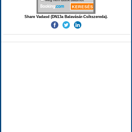
Share Vadasd (DN13a Balavásár-Csíkszereda).