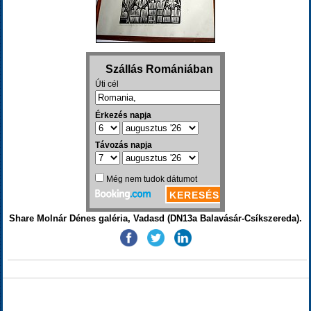
Share Molnár Dénes galéria, Vadasd (DN13a Balavásár-Csíkszereda).