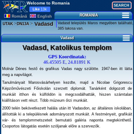
Welcome to Romania
Like
13k
ROMANIA
Românã
English
>
>
Vadasd település Maros megyében található,
Vadasd
UTAK
DN13A
385 lakosa van.
Vadasd
Vadasd, Katolikus templom
GPS Koordinatak:
46.45505 E, 24.81891 K
Molnár Dénes festő és grafikus Vadas nagy szülötte. 1947-ben itt látta
meg a napvilágot.
Tanulmányait Marosvásárhelyen kezdte, majd a Nicolae Grigorescu
Képzőművészeti Főiskolán szerzett diplomát. Tanárként dolgozott de
munkáit itthon és külföldön is megcsodálhatták, hiszen számtalan
kiállításon vett részt. Több múzeum őrzi munkáit.
2000 telén bekövetkezett halála után itt Vadasdon, az általános iskolában,
állították ki a településnek adományozott munkáit. A festményeit, grafikáit
vár- és templommetszeteit bemutató galéria naponta megtekinthető.
Csoportos látogatás esetén szóljanak előre a szervezők.