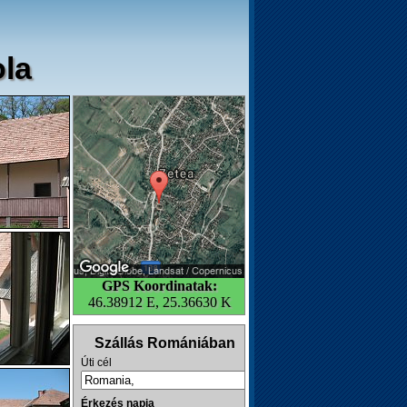
ola
GPS Koordinatak:
46.38912 E, 25.36630 K