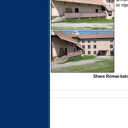
az egy
Share Római-kato