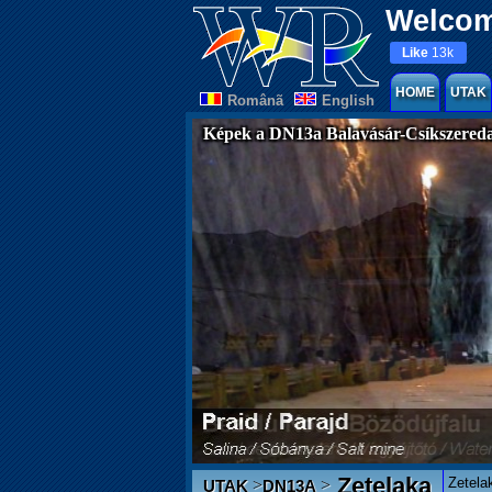
Welcom
Like
13k
HOME
UTAK
Românã
English
Képek a DN13a Balavásár-Csíkszereda
Zetelaka
Zetela
>
>
UTAK
DN13A