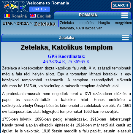
Welcome to Romania
Like
13k
ROMANIA
Românã
English
>
>
Zetelaka település Hargita megyében
Zetelaka
UTAK
DN13A
található, 4378 lakosa van.
Zetelaka
Zetelaka, Katolikus templom
GPS Koordinatak:
46.38784 E, 25.36565 K
Zetelaka a középkorban tiszta katolikus falu volt. XIV. századi templomuk
még a falu régi helyén állott. Egy a toronyban látható körablak is egy
középkori templomból származik. A templom szentélyéből előkerült
dátumos kő 1615-öt, valószínűleg a második templom építését jelöli.
A protestantizmusnak nem engedtek teret a XVI században elűzték a
papot és visszaállították a katolikus hitet. Ennek emlékére a
székelyudvarhelyi Úrnapi búcsús körmenetet a zetelakiak vezetik. Az 1661
évi tatárpusztítás alatt felgyújtott templomukat 1663-ban renoválják.
1755-ben bővítik, 1896-ban pedig elhatározzák, 1913-ban Haberstumph
Károly tervei alapján elkezdik építését és 1914-ben már tető alá került az
épület, le is vakolták. 1918 őszén megölik a falu papját, ezután lelassult