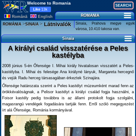
Welcome to Romania
Like
13k
ROMANIA
Românã
English
>
>
Sinaia, Prahova megye egyik
Látnivalók
ROMÁNIA
SINAIA
városa, 10.410 lakosa van.
Sinaia
A királyi család visszatérése a Peles
kastélyba
2008 június 5-én Őfensége I. Mihai király hivatalosan visszatért a Peles-
kastélyba. I. Mihai és felesége Ana királyné lányuk, Margareta hercegnő
és vejük Radu herceg társasagában érkeztek Szinajára.
Őfensége határozata szerint a Peles kastélyt múzeumként marad fenn az
örökkévalóságnak, a Pelisor kastélyt a királyi család fogja használni, a
Foisor kastély pedig továbbra is az állami protokolt fogja szolgálni,
magasrangú vendégek fogadására tartják fenn. Erről szóló megegyezést
írt alá Őfensége, Románia kormányával.