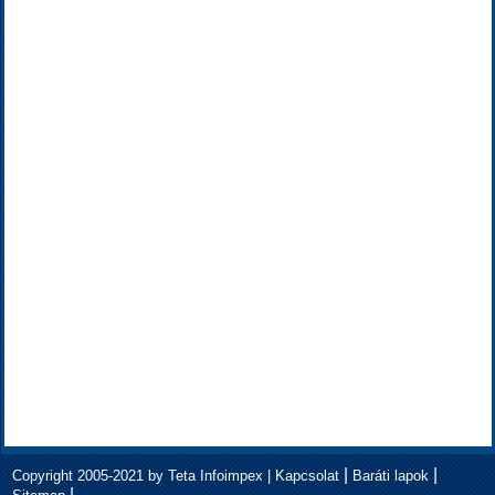
|
|
Copyright 2005-2021 by Teta Infoimpex |
Kapcsolat
Baráti lapok
|