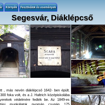
ár
Környék
Fesztiválok és események
Segesvár, Diáklépcső
tt , más nevén diáklépcső 1642- ben épült.
300 foka volt, és a J. Haltrich középiskolába
gyerekek védelmére fedték be. Az 1849-es
kítási munkálatok nyomán csupán 175