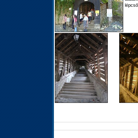
lépcső