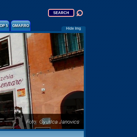
OP 5
GMAP.RO
Hide Img