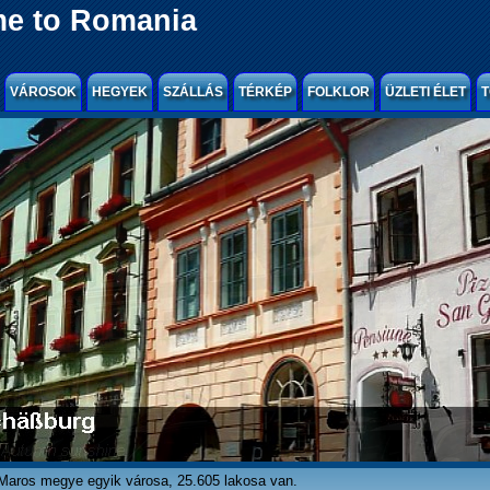
e to Romania
VÁROSOK
HEGYEK
SZÁLLÁS
TÉRKÉP
FOLKLOR
ÜZLETI ÉLET
T
Maros megye egyik városa, 25.605 lakosa van.