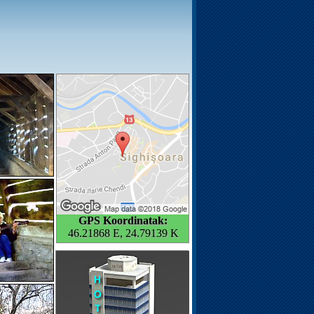
GPS Koordinatak:
46.21868 E, 24.79139 K