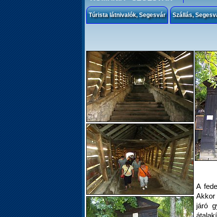
Túrista látnivalók, Segesvár
Szállás, Segesv
A fede
Akkor 
járó 
átala