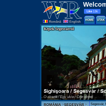
Welcom
Like
13k
HOME
UTAK
Românã
English
Képek Segesvárról
Segesvár, 
>
>
ROMÁNIA
SEGESVÁR