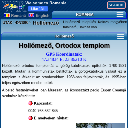
Welcome to Romania
Like
13k
ROMANIA
Românã
English
>
>
Hollómező település Kolozs megyében
Hollómező
UTAK
DN18B
található, . lakosa van.
Hollómező
Hollómező, Ortodox templom
GPS Koordinatak:
47.34834 E, 23.86210 K
Hollómező ortodox templomát a görög-katolikusok építették 1790-1821
között. Miután a kommunisták betiltották a görög-katolikus vallást ez a
templom is átkerült az ortodoxokhoz. 1958-ban feljavították, és 1995-ban
teljes egészében rendbe tették.
A belső festményeket Ioan Mureșan, az ikonosztázt pedig Eugen Creangă
szobrász készítette.
Kapcsolat:
0040-768-532-845
E nyelveken hívhat: