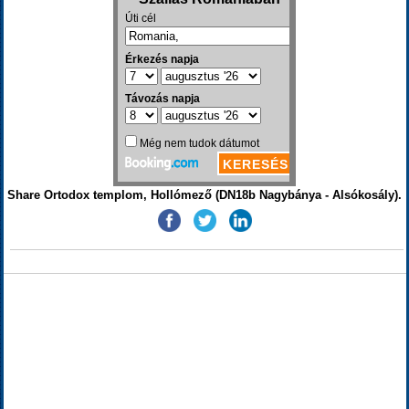
Share Ortodox templom, Hollómező (DN18b Nagybánya - Alsókosály).