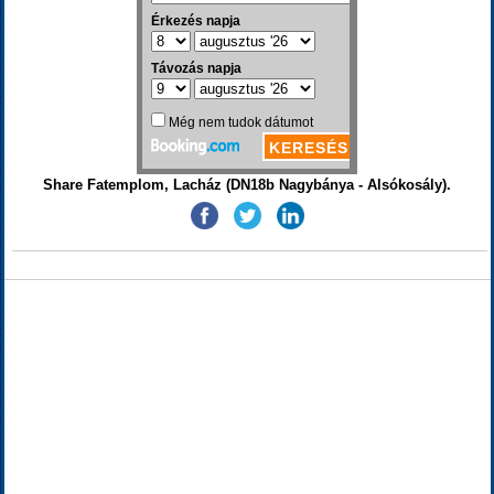
Share Fatemplom, Lacház (DN18b Nagybánya - Alsókosály).