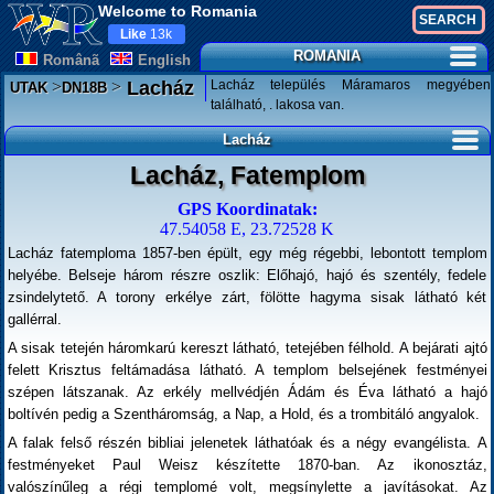
Welcome to Romania
Like
13k
ROMANIA
Românã
English
>
>
Lacház település Máramaros megyében
Lacház
UTAK
DN18B
található, . lakosa van.
Lacház
Lacház, Fatemplom
GPS Koordinatak:
47.54058 E, 23.72528 K
Lacház fatemploma 1857-ben épült, egy még régebbi, lebontott templom
helyébe. Belseje három részre oszlik: Előhajó, hajó és szentély, fedele
zsindelytető. A torony erkélye zárt, fölötte hagyma sisak látható két
gallérral.
A sisak tetején háromkarú kereszt látható, tetejében félhold. A bejárati ajtó
felett Krisztus feltámadása látható. A templom belsejének festményei
szépen látszanak. Az erkély mellvédjén Ádám és Éva látható a hajó
boltívén pedig a Szentháromság, a Nap, a Hold, és a trombitáló angyalok.
A falak felső részén bibliai jelenetek láthatóak és a négy evangélista. A
festményeket Paul Weisz készítette 1870-ban. Az ikonosztáz,
valószínűleg a régi templomé volt, megsínylette a javításokat. Az