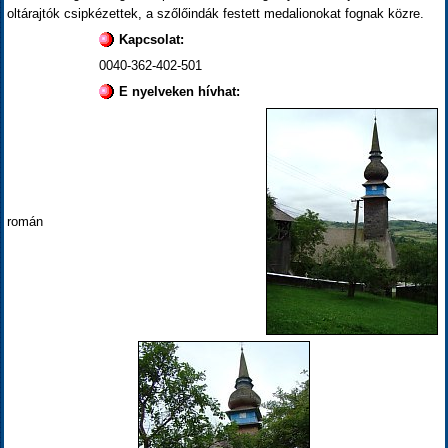
oltárajtók csipkézettek, a szőlőindák festett medalionokat fognak közre.
Kapcsolat:
0040-362-402-501
E nyelveken hívhat:
román