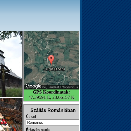
GPS Koordinatak:
47.39591 E, 23.66157 K