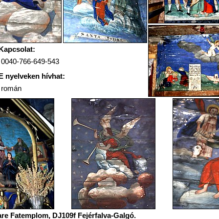
Kapcsolat:
0040-766-649-543
E nyelveken hívhat:
román
re Fatemplom, DJ109f Fejérfalva-Galgó.