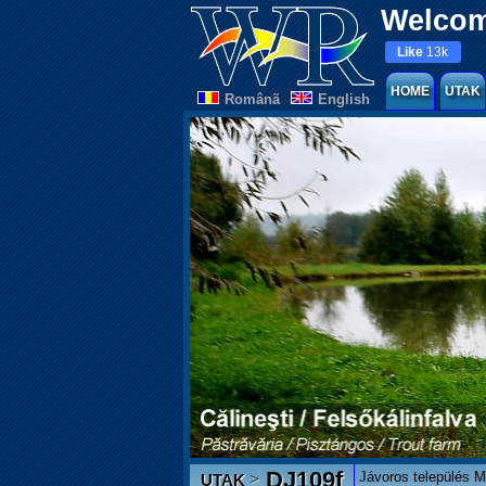
Welcom
Like
13k
HOME
UTAK
Românã
English
DJ109f
Jávoros település M
>
UTAK