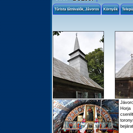
Túrista látnivalók, Jávoros
Környék
Telepü
Jávor
Horja 
cseré
toron
bejárat