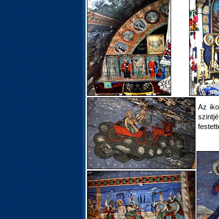
Az iko
szintj
festett