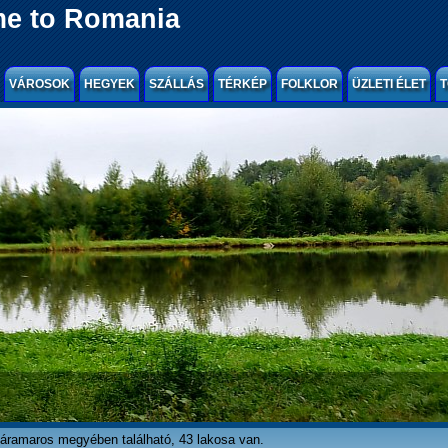
e to Romania
VÁROSOK
HEGYEK
SZÁLLÁS
TÉRKÉP
FOLKLOR
ÜZLETI ÉLET
T
áramaros megyében található, 43 lakosa van.