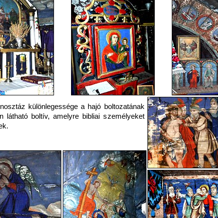
nosztáz különlegessége a hajó boltozatának
én látható boltív, amelyre bibliai személyeket
ek.