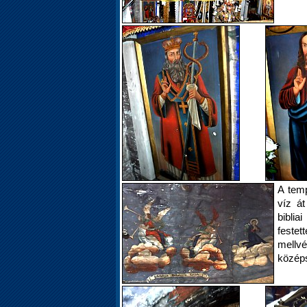
A tem
víz á
biblia
festet
mellv
középs