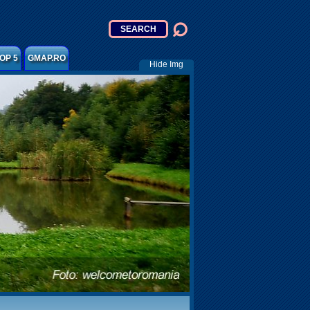
OP 5
GMAP.RO
Hide Img