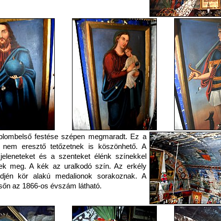
plombelső festése szépen megmaradt. Ez a
t nem eresztő tetőzetnek is köszönhető. A
i jeleneteket és a szenteket élénk színekkel
tek meg. A kék az uralkodó szín. Az erkély
édjén kör alakú medalionok sorakoznak. A
őn az 1866-os évszám látható.