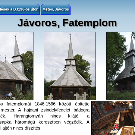
lések a DJ196-os úton
Meteo, Jávoros
Jávoros, Fatemplom
os fatemplomát 1846-1566 között építette
mester. A hajdani zsindelyfedelet bádogra
lték. Harangtornyán nincs kilátó, a
ysapka háromágú keresztben végződik. A
i ajtón nincs díszítés.