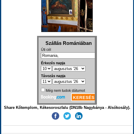
Share Kőtemplom, Kékesoroszfalu (DN18b Nagybánya - Alsókosály).