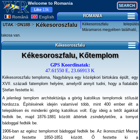
Welcome to Romania
Like
13k
ROMANIA
Românã
English
>
>
Kékesoroszfalu település
Kékesoroszfalu
UTAK
DN18B
Máramaros megyében található, .
lakosa van.
Kékesoroszfalu
Kékesoroszfalu, Kőtemplom
GPS Koordinatak:
47.61550 E, 23.66913 K
Kékesoroszfalu temploma, Nagybánya egy középkori birtokára épült, egy
XVII. századi fatemplom helyére, amelyről annyit tudni, hogy a fiatalabb
Ștefan festette ki.
A jelenlegi templom architektúrája a görög katolikus templomok stílusát
hordozza. Építésének idején valamivel több, mint 400 ember élt a
településen és mindenki görög katolikus volt. Egy ideig a tetőt ágakkal
fedték be, majd 1876-1881 között áttértek zsindelytetőre, a tornyot
bádoggal fedték be.
1906-ban az egész templomot bádoggal fedték be. Az ikonosztázt Mezey
József festette 1850-1851 között. Ő festette ki a