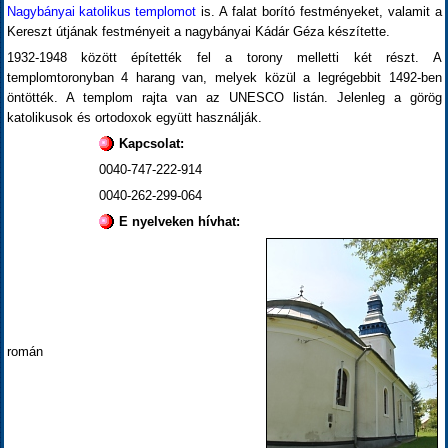
Nagybányai katolikus templomot
is. A falat borító festményeket, valamit a
Kereszt útjának festményeit a nagybányai Kádár Géza készítette.
1932-1948 között építették fel a torony melletti két részt. A
templomtoronyban 4 harang van, melyek közül a legrégebbit 1492-ben
öntötték. A templom rajta van az UNESCO listán. Jelenleg a görög
katolikusok és ortodoxok együtt használják.
Kapcsolat:
0040-747-222-914
0040-262-299-064
E nyelveken hívhat:
román