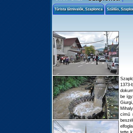
Túrista látnivalók, Szaplonca
Szállás, Szaplo
Szaplo
1373-b
dokum
be így
Giurg
Mihal
című m
beszél
elfogl
tette 