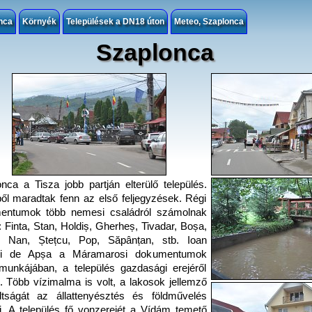
nca
Környék
Települések a DN18 úton
Meteo, Szaplonca
Szaplonca
nca a Tisza jobb partján elterülő település.
ől maradtak fenn az első feljegyzések. Régi
entumok több nemesi családról számolnak
: Finta, Stan, Holdiș, Gherheș, Tivadar, Boșa,
i, Nan, Ștețcu, Pop, Săpânțan, stb. Ioan
yi de Apșa a Máramarosi dokumentumok
unkájában, a település gazdasági erejéről
. Több vízimalma is volt, a lakosok jellemző
altságát az állattenyésztés és földművelés
ki. A település fő vonzerejét a Vídám temető