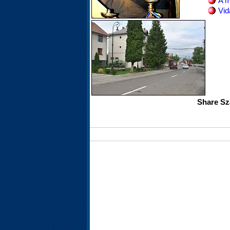
A 
Vid
Share Sz