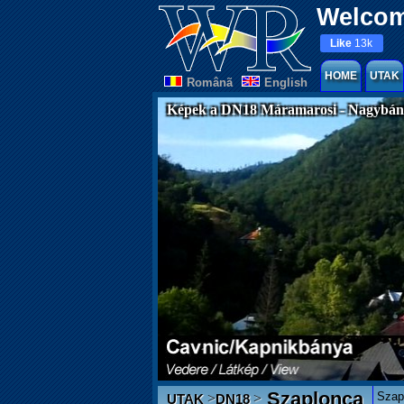
Welcom
Like
13k
HOME
UTAK
Românã
English
Képek a DN18 Máramarosi - Nagybány
Szaplonca
Szap
>
>
UTAK
DN18