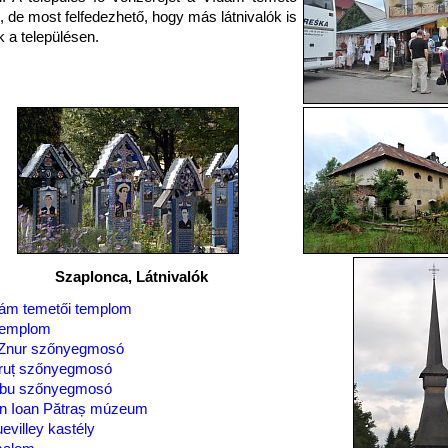
, de most felfedezhető, hogy más látnivalók is
 a településen.
Szaplonca, Látnivalók
ám temetői templom
templom
Znur szőnyegmosó
ruț szőnyegmosó
obu szőnyegmosó
n Ioan Pătraș múzeum
evilley kastély