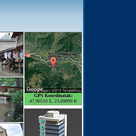
GPS Koordinatak:
47.96510 E, 23.69899 K