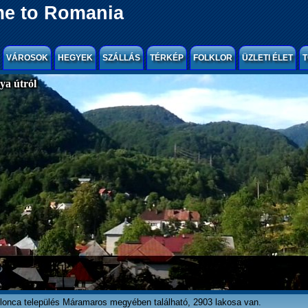
e to Romania
VÁROSOK
HEGYEK
SZÁLLÁS
TÉRKÉP
FOLKLOR
ÜZLETI ÉLET
T
a útról
lonca település Máramaros megyében található, 2903 lakosa van.