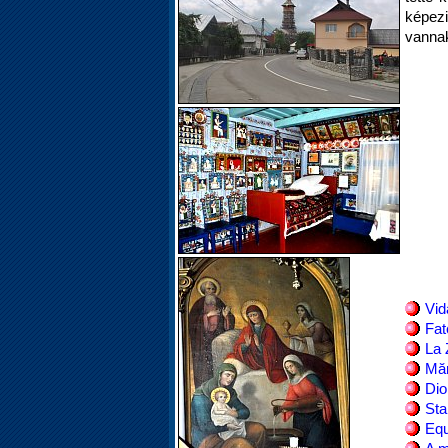
képezi
vannak
Vid
Fa
La 
Mă
Di
Sta
Equ