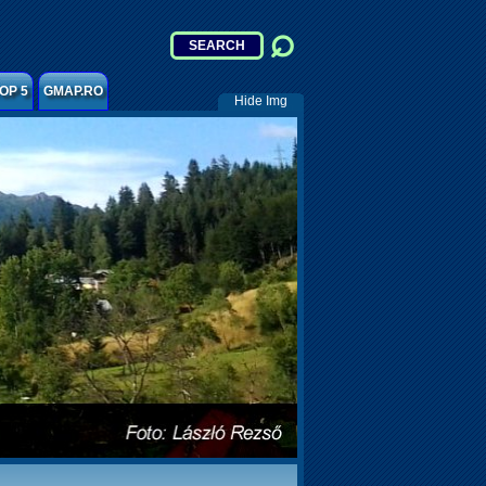
OP 5
GMAP.RO
Hide Img