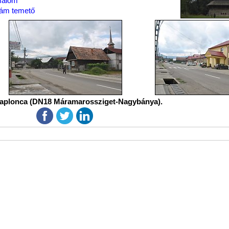
malom
ám temető
aplonca (DN18 Máramarossziget-Nagybánya).