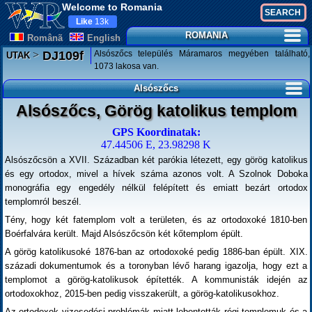
Welcome to Romania
Like
13k
ROMANIA
Românã
English
>
Alsószőcs település Máramaros megyében található,
DJ109f
UTAK
1073 lakosa van.
Alsószőcs
Alsószőcs, Görög katolikus templom
GPS Koordinatak:
47.44506 E, 23.98298 K
Alsószőcsön a XVII. Században két parókia létezett, egy görög katolikus
és egy ortodox, mivel a hívek száma azonos volt. A Szolnok Doboka
monográfia egy engedély nélkül felépített és emiatt bezárt ortodox
templomról beszél.
Tény, hogy két fatemplom volt a területen, és az ortodoxoké 1810-ben
Boérfalvára került. Majd Alsószőcsön két kőtemplom épült.
A görög katolikusoké 1876-ban az ortodoxoké pedig 1886-ban épült. XIX.
századi dokumentumok és a toronyban lévő harang igazolja, hogy ezt a
templomot a görög-katolikusok építették. A kommunisták idején az
ortodoxokhoz, 2015-ben pedig visszakerült, a görög-katolikusokhoz.
Az ortodoxok vizesedési problémák miatt lebontották régi templomuk és a