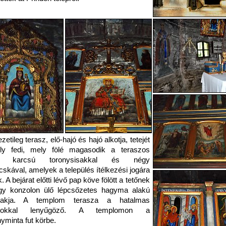
etileg terasz, elő-hajó és hajó alkotja, tetejét
ely fedi, mely fölé magasodik a teraszos
ny karcsú toronysisakkal és négy
cskával, amelyek a település ítélkezési jogára
. A bejárat előtti lévő pap köve fölött a tetőnek
gy konzolon ülő lépcsőzetes hagyma alakú
isakja. A templom terasza a hatalmas
opokkal lenyűgöző. A templomon a
yminta fut körbe.