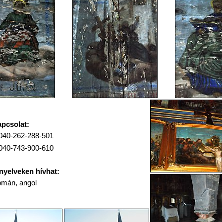
pcsolat:
040-262-288-501
040-743-900-610
nyelveken hívhat:
omán, angol