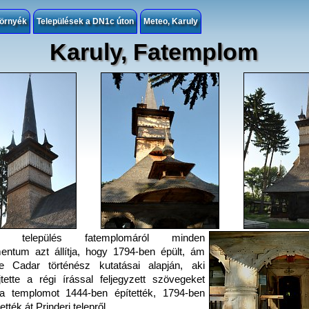
örnyék
Települések a DN1c úton
Meteo, Karuly
Karuly, Fatemplom
ly település fatemplomáról minden
ntum azt állítja, hogy 1794-ben épült, ám
e Cadar történész kutatásai alapján, aki
tette a régi írással feljegyzett szövegeket
a a templomot 1444-ben építették, 1794-ben
ették át Prinderi telepről.