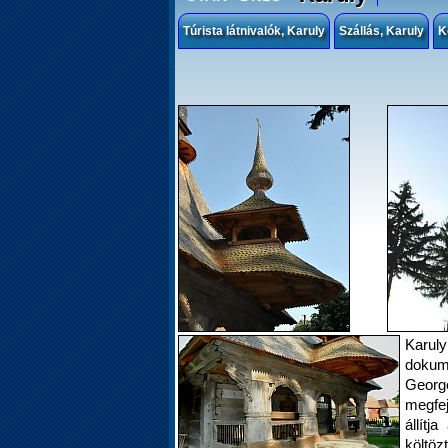
Túrista látnivalók, Karuly
Szállás, Karuly
K
Karu
dokume
Georg
megfej
állítj
költözt