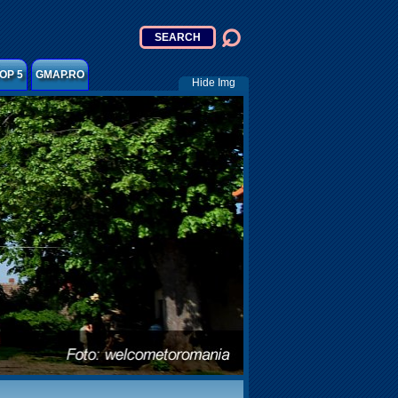
OP 5
GMAP.RO
Hide Img