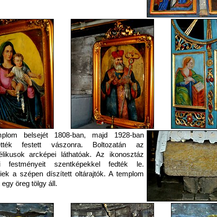
plom belsejét 1808-ban, majd 1928-ban
tették festett vászonra. Boltozatán az
likusok arcképei láthatóak. Az ikonosztáz
ti festményeit szentképekkel fedték le.
iek a szépen díszített oltárajtók. A templom
 egy öreg tölgy áll.