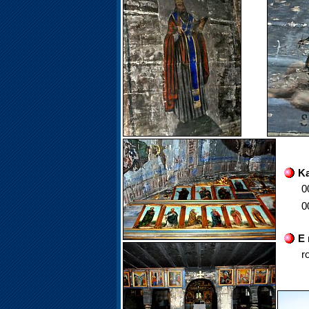
Ka
0
0
E 
r