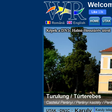
Welcom
Like
13k
HOME
UTAK
Românã
English
Képek a DN1c Halmi-Hosszúrév útról
Karuly
Karuly tel
>
>
UTAK
DN1C