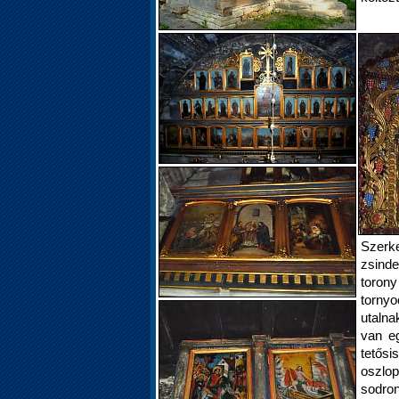
Szerkez
zsind
toro
tornyo
utalnak
van e
tetős
oszl
sodron