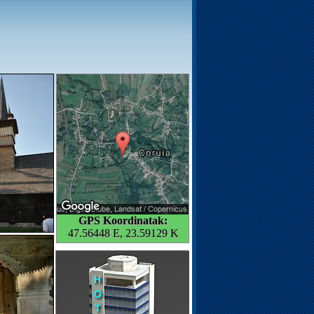
GPS Koordinatak:
47.56448 E, 23.59129 K