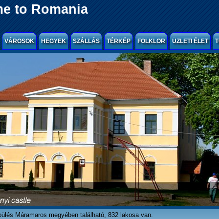
e to Romania
VÁROSOK
HEGYEK
SZÁLLÁS
TÉRKÉP
FOLKLOR
ÜZLETI ÉLET
T
epülés Máramaros megyében található, 832 lakosa van.