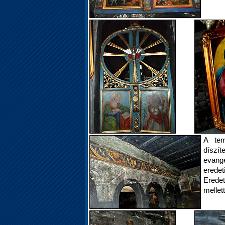
A tem
díszí
evangé
erede
Eredet
mellett