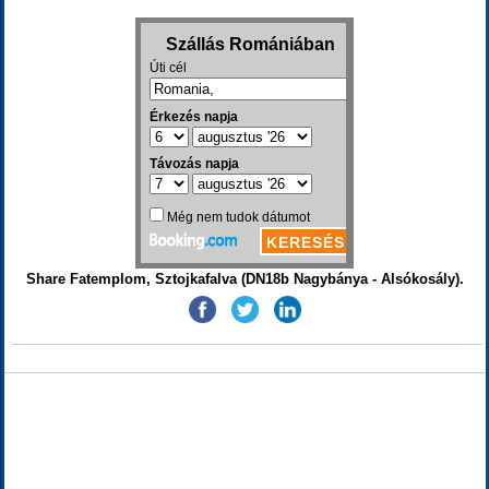
Share Fatemplom, Sztojkafalva (DN18b Nagybánya - Alsókosály).