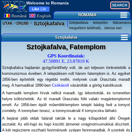
Welcome to Romania
Like
13k
ROMANIA
Românã
English
>
>
Sztojkafalva település Máramaros
Sztojkafalva
UTAK
DN18B
megyében található, . lakosa van.
Sztojkafalva
Sztojkafalva, Fatemplom
GPS Koordinatak:
47.50891 E, 23.87819 K
Sztojkafalva hajdanán gyógyfürdőhely volt, de azt teljesen tönkretették a
kommunizmus éveiben. A településen volt három fatemplom is. Az egyiket
1856-ben építették egy régebbi mellé, melynek csak Úrasztala maradt
meg. A harmadikat 1890-ben
Csókásról
vásárolták a görög katolikusok.
A harmadik templom hívek nélkül maradt, így lebontották, és ismeretlen
helyre költöztették. Az itt maradt Úrasztala fölé valaki magántemplomot
emelt. Az 1856-ben épült műemléktemplom tetejét bádog fedi a tornyot
zsindely. A toronyban terasz, a toronysisaknál 4 tornyocska látható.
A bejárat jobb oldali falánál rakták le a nagy kőlapokból álló Öregek
asztalát. Az elő-hajó és hajó közötti átmenet virágmotívumokkal díszített.
A két regiszterre osztható festmények szépen fennmaradtak. A szentek és