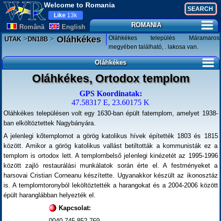
Welcome to Romania
Like
13k
ROMANIA
Românã
English
>
>
Oláhkékes település Máramaros
Oláhkékes
UTAK
DN18B
megyében található, . lakosa van.
Oláhkékes
Oláhkékes, Ortodox templom
GPS Koordinatak:
47.58317 E, 23.60175 K
Oláhkékes településen volt egy 1630-ban épült fatemplom, amelyet 1938-
ban elköltöztettek Nagybányára.
A jelenlegi kőtemplomot a görög katolikus hívek építették 1803 és 1815
között. Amikor a görög katolikus vallást betiltották a kommunisták ez a
templom is ortodox lett. A templombelső jelenlegi kinézetét az 1995-1996
között zajló restaurálási munkálatok során érte el. A festményeket a
harsovai Cristian Corneanu készítette. Ugyanakkor készült az ikonosztáz
is. A templomtoronyból leköltöztették a harangokat és a 2004-2006 között
épült haranglábban helyezték el.
Kapcsolat:
0040-745-852-769