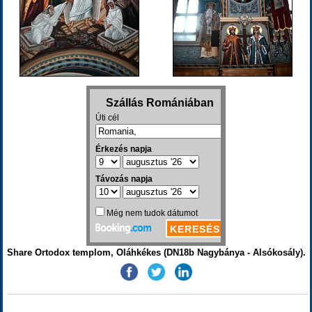
Share Ortodox templom, Oláhkékes (DN18b Nagybánya - Alsókosály).