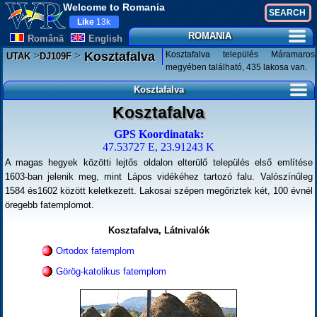
Welcome to Romania
Like
13k
ROMANIA
Românã
English
>
>
Kosztafalva település Máramaros
Kosztafalva
UTAK
DJ109F
megyében található, 435 lakosa van.
Kosztafalva
Kosztafalva
GPS Koordinatak:
47.53727 E, 23.91243 K
A magas hegyek közötti lejtős oldalon elterülő település első említése
1603-ban jelenik meg, mint Lápos vidékéhez tartozó falu. Valószínűleg
1584 és1602 között keletkezett. Lakosai szépen megőriztek két, 100 évnél
öregebb fatemplomot.
Kosztafalva, Látnivalók
Ortodox fatemplom
Görög-katolikus fatemplom