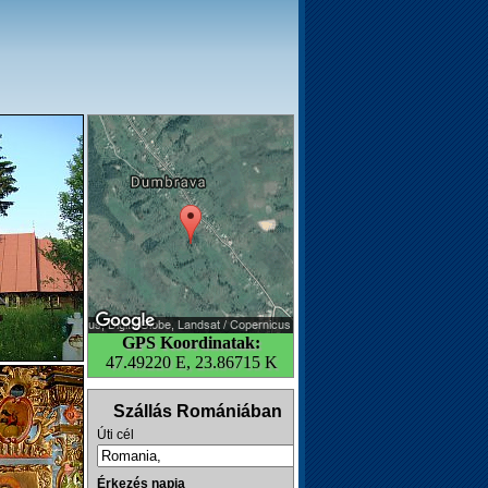
GPS Koordinatak:
47.49220 E, 23.86715 K