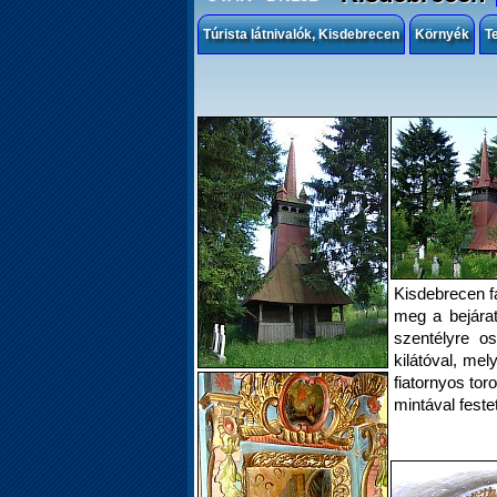
Túrista látnivalók, Kisdebrecen
Környék
T
Kisdebrecen f
meg a bejárati
szentélyre o
kilátóval, mel
fiatornyos tor
mintával feste