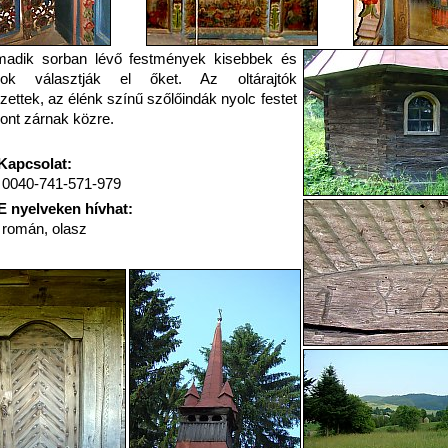
madik sorban lévő festmények kisebbek és
pok választják el őket. Az oltárajtók
zettek, az élénk színű szőlőindák nyolc festet
ont zárnak közre.
Kapcsolat:
0040-741-571-979
E nyelveken hívhat:
román, olasz