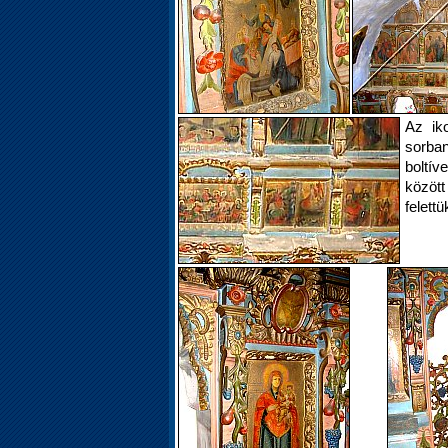
Az ik
sorb
boltí
között
felett