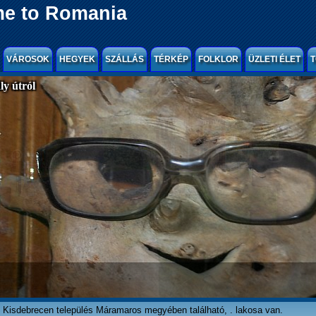
e to Romania
VÁROSOK
HEGYEK
SZÁLLÁS
TÉRKÉP
FOLKLOR
ÜZLETI ÉLET
T
y útról
Kisdebrecen település Máramaros megyében található, . lakosa van.