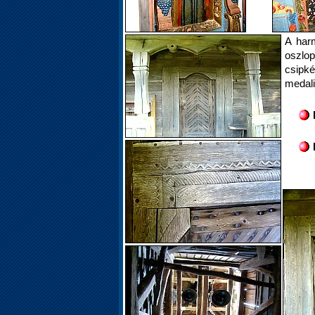
A har
oszlo
csipké
medali