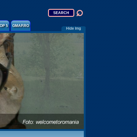
OP 5
GMAP.RO
Hide Img