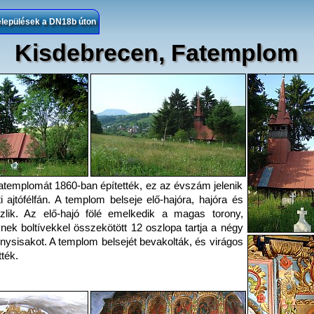
elepülések a DN18b úton
Kisdebrecen, Fatemplom
atemplomát 1860-ban építették, ez az évszám jelenik
 ajtófélfán. A templom belseje elő-hajóra, hajóra és
szlik. Az elő-hajó fölé emelkedik a magas torony,
ynek boltívekkel összekötött 12 oszlopa tartja a négy
onysisakot. A templom belsejét bevakolták, és virágos
tték.