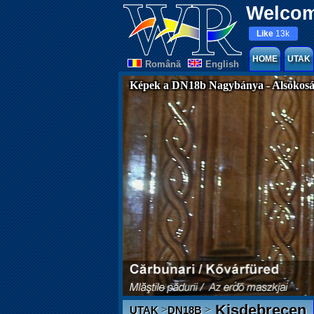
Welcom
Like
13k
HOME
UTAK
Românã
English
Képek a DN18b Nagybánya - Alsókosál
Kisdebrecen
>
>
UTAK
DN18B