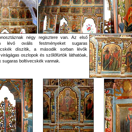
onosztáznak négy regisztere van. Az első
an lévő ovális festményeket sugaras
vecskék díszítik, a második sorban lévők
 virágágas oszlopok és szőlőfürtök láthatóak,
ük sugaras boltívecskék vannak.