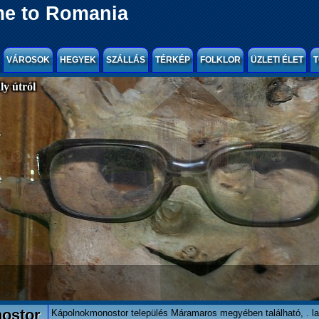
e to Romania
VÁROSOK
HEGYEK
SZÁLLÁS
TÉRKÉP
FOLKLOR
ÜZLETI ÉLET
T
y útról
ostor
Kápolnokmonostor település Máramaros megyében található, . l