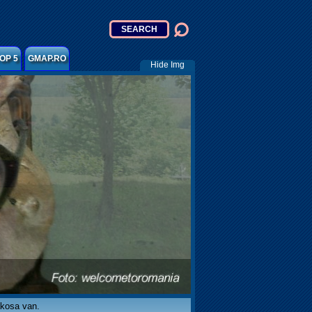
OP 5
GMAP.RO
Hide Img
akosa van.