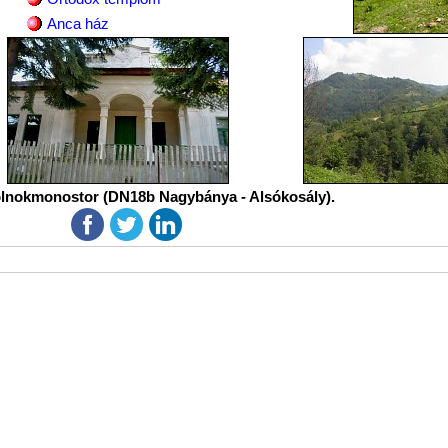
Anca ház
lnokmonostor (DN18b Nagybánya - Alsókosály).