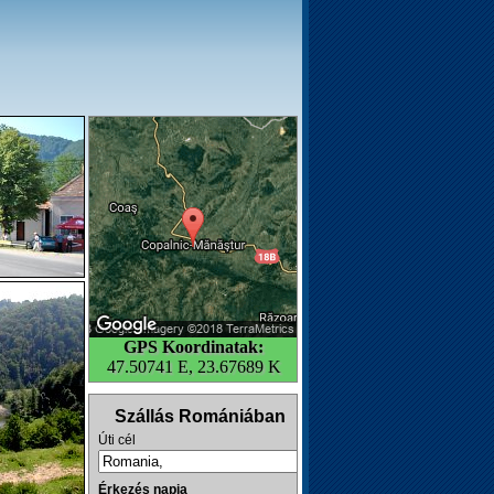
GPS Koordinatak:
47.50741 E, 23.67689 K