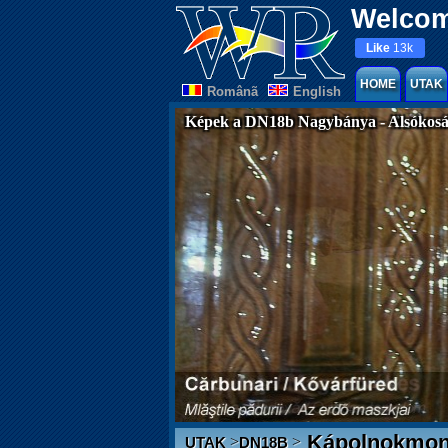
Welcom
Like
13k
HOME
UTAK
Românã
English
Képek a DN18b Nagybánya - Alsókosál
Kápolnokmon
>
>
UTAK
DN18B