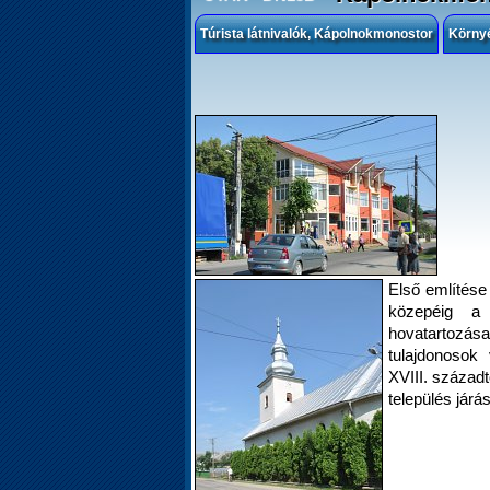
Túrista látnivalók, Kápolnokmonostor
Körny
Első említése
közepéig a
hovatartozás
tulajdonosok 
XVIII. századt
település járás