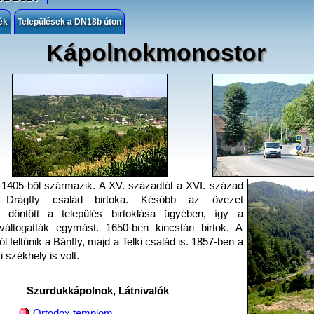
ék
Települések a DN18b úton
Kápolnokmonostor
 1405-ből származik. A XV. századtól a XVI. század
 Drágffy család birtoka. Később az övezet
a döntött a település birtoklása ügyében, így a
váltogatták egymást. 1650-ben kincstári birtok. A
ól feltűnik a Bánffy, majd a Telki család is. 1857-ben a
i székhely is volt.
Szurdukkápolnok, Látnivalók
Ortodox templom