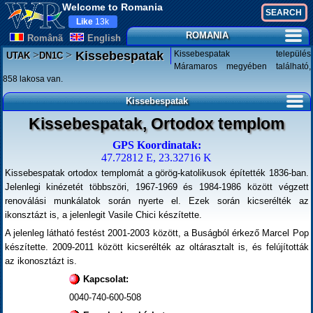
Welcome to Romania
Like
13k
ROMANIA
Românã
English
>
>
Kissebespatak település
Kissebespatak
UTAK
DN1C
Máramaros megyében található,
858 lakosa van.
Kissebespatak
Kissebespatak, Ortodox templom
GPS Koordinatak:
47.72812 E, 23.32716 K
Kissebespatak ortodox templomát a görög-katolikusok építették 1836-ban.
Jelenlegi kinézetét többszöri, 1967-1969 és 1984-1986 között végzett
renoválási munkálatok során nyerte el. Ezek során kicserélték az
ikonsztázt is, a jelenlegit Vasile Chici készítette.
A jelenleg látható festést 2001-2003 között, a Buságból érkező Marcel Pop
készítette. 2009-2011 között kicserélték az oltárasztalt is, és felújították
az ikonosztázt is.
Kapcsolat:
0040-740-600-508