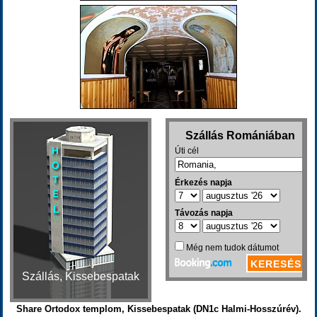
Szállás, Kissebespatak
Share Ortodox templom, Kissebespatak (DN1c Halmi-Hosszúrév).