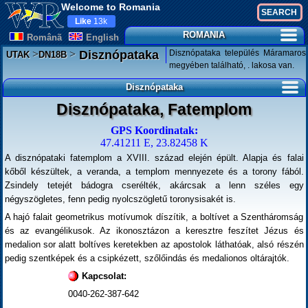
Welcome to Romania
Like
13k
ROMANIA
Românã
English
>
>
Disznópataka település Máramaros
Disznópataka
UTAK
DN18B
megyében található, . lakosa van.
Disznópataka
Disznópataka, Fatemplom
GPS Koordinatak:
47.41211 E, 23.82458 K
A disznópataki fatemplom a XVIII. század elején épült. Alapja és falai
kőből készültek, a veranda, a templom mennyezete és a torony fából.
Zsindely tetejét bádogra cserélték, akárcsak a lenn széles egy
négyszögletes, fenn pedig nyolcszögletű toronysisakét is.
A hajó falait geometrikus motívumok díszítik, a boltívet a Szentháromság
és az evangélikusok. Az ikonosztázon a keresztre feszítet Jézus és
medalion sor alatt boltíves keretekben az apostolok láthatóak, alsó részén
pedig szentképek és a csipkézett, szőlőindás és medalionos oltárajtók.
Kapcsolat:
0040-262-387-642