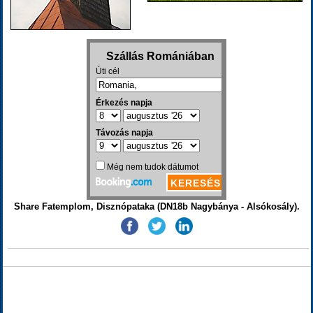
Share Fatemplom, Disznópataka (DN18b Nagybánya - Alsókosály).