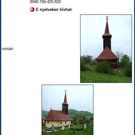
0040-766-425-820
E nyelveken hívhat:
román